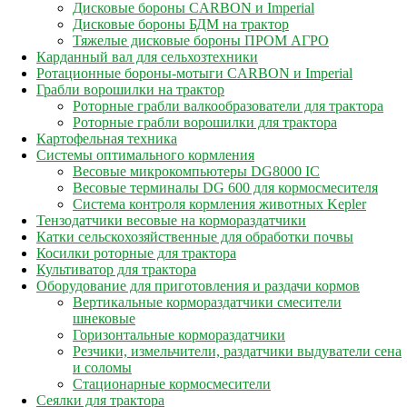
Дисковые бороны CARBON и Imperial
Дисковые бороны БДМ на трактор
Тяжелые дисковые бороны ПРОМ АГРО
Карданный вал для сельхозтехники
Ротационные бороны-мотыги CARBON и Imperial
Грабли ворошилки на трактор
Роторные грабли валкообразователи для трактора
Роторные грабли ворошилки для трактора
Картофельная техника
Системы оптимального кормления
Весовые микрокомпьютеры DG8000 IC
Весовые терминалы DG 600 для кормосмесителя
Система контроля кормления животных Kepler
Тензодатчики весовые на кормораздатчики
Катки сельскохозяйственные для обработки почвы
Косилки роторные для трактора
Культиватор для трактора
Оборудование для приготовления и раздачи кормов
Вертикальные кормораздатчики смесители
шнековые
Горизонтальные кормораздатчики
Резчики, измельчители, раздатчики выдуватели сена
и соломы
Стационарные кормосмесители
Сеялки для трактора