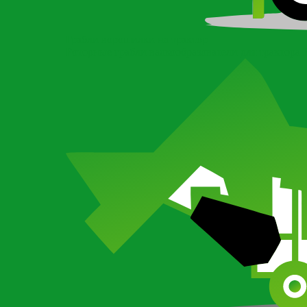
Грабли ворошилки на трактор
Роторные грабли валкообразователи для трактора