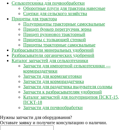
Сельхозтехника для почвообработки
Оборотные плуги для трактора навесные
Сцепки для сельского хозяйства
Прицепы для трактора
Полуприцепы тракторные самосвальные
Прицеп бункер перегрузчик зерна
Прицеп рулоновоз тракторный
Прицепы с толкающей стенкой
Прицепы тракторные самосвальные
Разбрасыватели минеральных удобрений
Разбрасыватели органических удобрений
Каталог запчастей для сельхозтехники
Запчасти для импортной сельхозтехники —
кормораздатчики
Запчасти для кормозаготовки
Запчасти для кормораздатчика
Запчасти для раздатчика выдувателя соломы
Запчасти к разбрасывателям удобрений
Каталог запчастей для полуприцепов ПСКТ-15,
ПСКТ-18
Запчасти для почвообработки
Нужны запчасти для оборудования?
Оставьте заявку и получите консультацию о наличии.