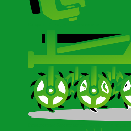
Карданный вал для сельхозтехники
Ротационные бороны-мотыги CARBON и Imperial