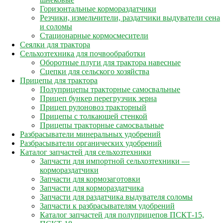
Горизонтальные кормораздатчики
Резчики, измельчители, раздатчики выдуватели сена
и соломы
Стационарные кормосмесители
Сеялки для трактора
Сельхозтехника для почвообработки
Оборотные плуги для трактора навесные
Сцепки для сельского хозяйства
Прицепы для трактора
Полуприцепы тракторные самосвальные
Прицеп бункер перегрузчик зерна
Прицеп рулоновоз тракторный
Прицепы с толкающей стенкой
Прицепы тракторные самосвальные
Разбрасыватели минеральных удобрений
Разбрасыватели органических удобрений
Каталог запчастей для сельхозтехники
Запчасти для импортной сельхозтехники —
кормораздатчики
Запчасти для кормозаготовки
Запчасти для кормораздатчика
Запчасти для раздатчика выдувателя соломы
Запчасти к разбрасывателям удобрений
Каталог запчастей для полуприцепов ПСКТ-15,