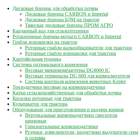
Дисковые бороны для обработки почвы
Дисковые бороны CARBON и Imperial
Дисковые бороны БДМ на трактор
Тяжелые дисковые бороны ПРОМ АГРО
Карданный вал для сельхозтехники
Ротационные бороны-мотыги CARBON и Imperial
Грабли ворошилки на трактор
Роторные грабли валкообразователи для трактора
Роторные грабли ворошилки для трактора
Картофельная техника
Системы оптимального кормления
Весовые микрокомпьютеры DG8000 IC
Весовые терминалы DG 600 для кормосмесителя
Система контроля кормления животных Kepler
Тензодатчики весовые на кормораздатчики
Катки сельскохозяйственные для обработки почвы
Косилки роторные для трактора
Культиватор для трактора
Оборудование для приготовления и раздачи кормов
Вертикальные кормораздатчики смесители
шнековые
Горизонтальные кормораздатчики
Резчики, измельчители, раздатчики выдуватели сена
и соломы