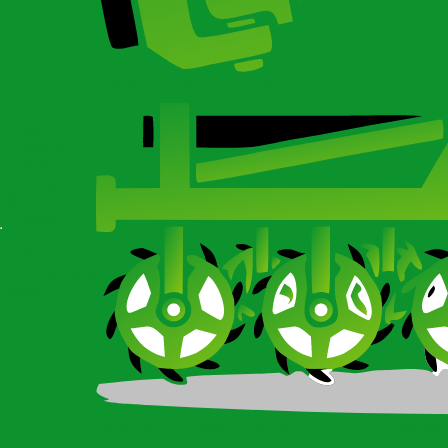
Карданный вал для сельхозтехники
О компании
О компании
О компании
Сертификаты
Новости
Отзывы
Галерея
О компании
Сертификаты
Новости
Отзывы
Галерея
Ротационные бороны-мотыги CARBON и Imperial