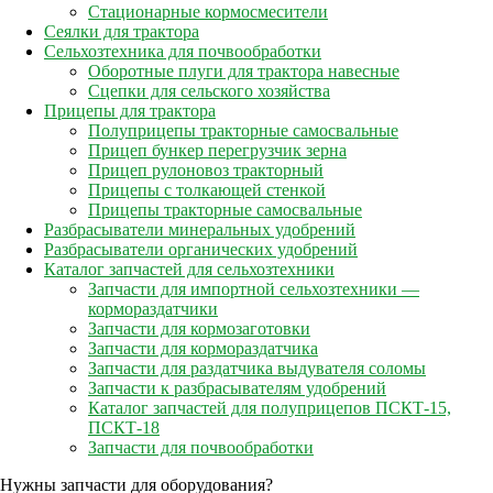
Стационарные кормосмесители
Сеялки для трактора
Сельхозтехника для почвообработки
Оборотные плуги для трактора навесные
Сцепки для сельского хозяйства
Прицепы для трактора
Полуприцепы тракторные самосвальные
Прицеп бункер перегрузчик зерна
Прицеп рулоновоз тракторный
Прицепы с толкающей стенкой
Прицепы тракторные самосвальные
Разбрасыватели минеральных удобрений
Разбрасыватели органических удобрений
Каталог запчастей для сельхозтехники
Запчасти для импортной сельхозтехники —
кормораздатчики
Запчасти для кормозаготовки
Запчасти для кормораздатчика
Запчасти для раздатчика выдувателя соломы
Запчасти к разбрасывателям удобрений
Каталог запчастей для полуприцепов ПСКТ-15,
ПСКТ-18
Запчасти для почвообработки
Нужны запчасти для оборудования?