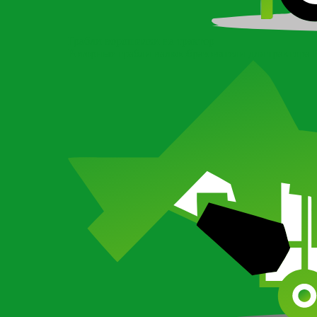
Грабли ворошилки на трактор
Роторные грабли валкообразователи для трактора