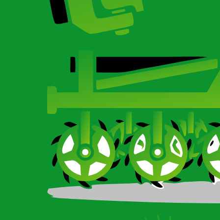
Карданный вал для сельхозтехники
Ротационные бороны-мотыги CARBON и Imperial