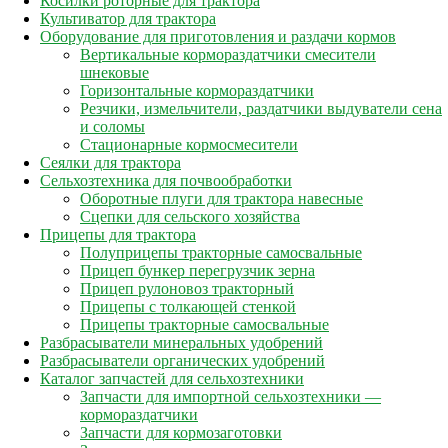
Косилки роторные для трактора
Культиватор для трактора
Оборудование для приготовления и раздачи кормов
Вертикальные кормораздатчики смесители
шнековые
Горизонтальные кормораздатчики
Резчики, измельчители, раздатчики выдуватели сена
и соломы
Стационарные кормосмесители
Сеялки для трактора
Сельхозтехника для почвообработки
Оборотные плуги для трактора навесные
Сцепки для сельского хозяйства
Прицепы для трактора
Полуприцепы тракторные самосвальные
Прицеп бункер перегрузчик зерна
Прицеп рулоновоз тракторный
Прицепы с толкающей стенкой
Прицепы тракторные самосвальные
Разбрасыватели минеральных удобрений
Разбрасыватели органических удобрений
Каталог запчастей для сельхозтехники
Запчасти для импортной сельхозтехники —
кормораздатчики
Запчасти для кормозаготовки