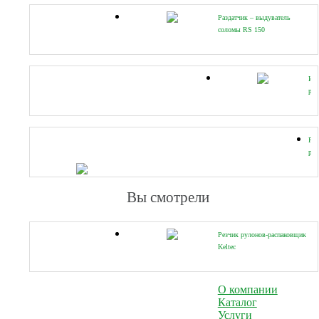
RS
15
Раздатчик – выдуватель
соломы RS 150
Изм
ру
сен
и
со
ИР-
Рез
рул
рас
Kel
Вы смотрели
Резчик рулонов-распаковщик
Keltec
О компании
Каталог
Услуги