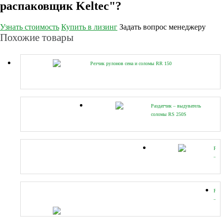
распаковщик Keltec"?
Узнать стоимость
Купить в лизинг
Задать вопрос менеджеру
Похожие товары
Резчик рулонов сена и соломы RR 150
Раздатчик – выдуватель
соломы RS 250S
Раз
–
выд
со
RS
25
Раз
–
выд
со