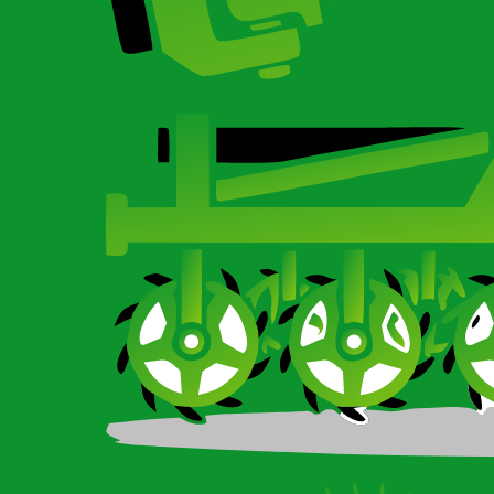
Карданный вал для сельхозтехники
О компании
О компании
О компании
Сертификаты
Ротационные бороны-мотыги CARBON и Imperial
Новости