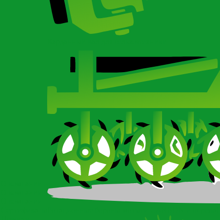
Карданный вал для сельхозтехники
О компании
О компании
О компании
Сертификаты
Ротационные бороны-мотыги CARBON и Imperial
Новости