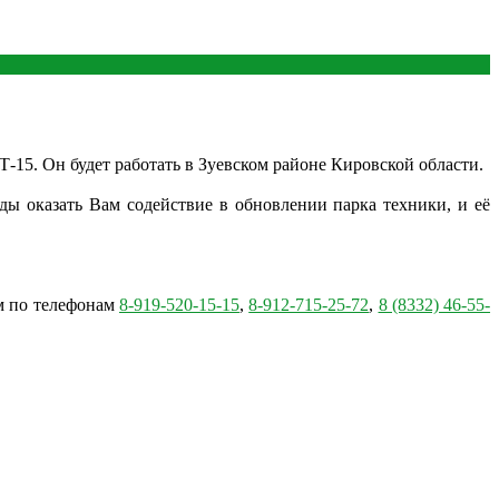
15. Он будет работать в Зуевском районе Кировской области.
ды оказать Вам содействие в обновлении парка техники, и её
ам по телефонам
8-919-520-15-15
,
8-912-715-25-72
,
8 (8332) 46-55-