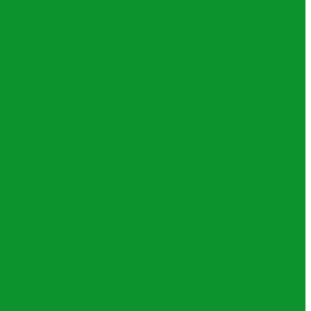
Кировской
Запчасти для
области
кормозаготовки
Установка и
подключение
Запчасти для
весового
кормораздатчика
оборудования
Сервисно-
Запчасти для
гарантийное
раздатчика
сопровождение
выдувателя
Продажа
соломы
сельхозтехники в
лизинг
Запчасти к
разбрасывателям
удобрений
Каталог
запчастей для
полуприцепов
ПСКТ-15,
ПСКТ-18
Запчасти для
почвообработки