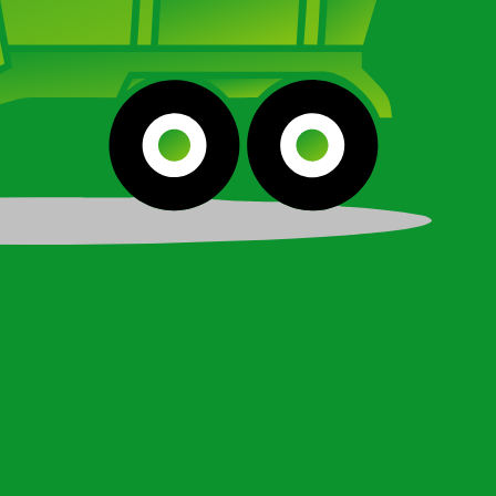
ов
овые
Горизонтальные кормораздатчики
Резчики, измельчители, р
месители
для сельского хозяйства
бункер перегрузчик зерна
Прицеп рулоновоз тракторный
Прице