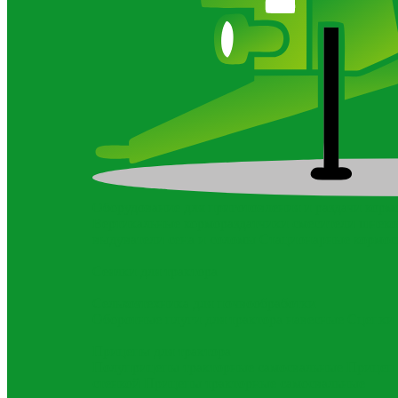
Оборудование для приготовления и раздачи корм
Вертикальные кормораздатчики смесители шнек
выдуватели сена и соломы
Стационарные кормос
Сеялки для трактора
Сельхозтехника для почвообработки
Оборотные плуги для трактора навесные
Сцепки 
Прицепы для трактора
Полуприцепы тракторные самосвальные
Прицеп 
стенкой
Прицепы тракторные самосвальные