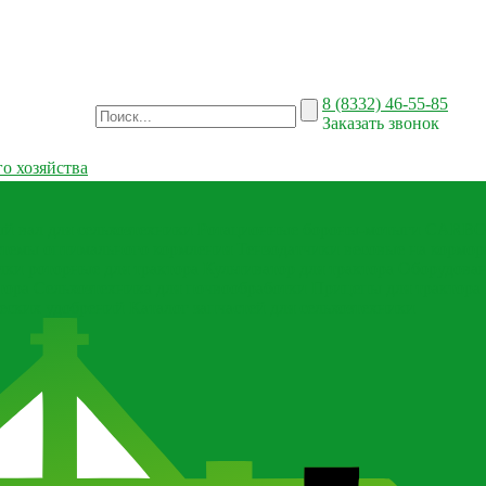
8 (8332) 46-55-85
Заказать звонок
о хозяйства
й вал для сельхозтехники
Ротационные бороны-мотыги CARBON
темы оптимального кормления
Тензодатчики весовые на кормор
лки роторные для трактора
Культиватор для трактора
Оборудован
тора
Сельхозтехника для почвообработки
Прицепы для трактора
еских удобрений
Каталог запчастей для сельхозтехники