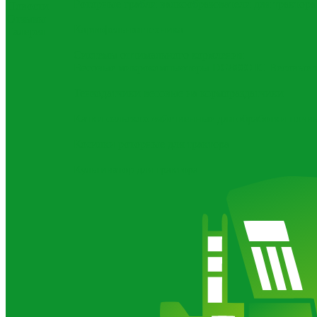
Роторные грабли валкообразователи для трактора
Новости
Отзывы
Картофельная техника
Галерея
Системы оптимального кормления
Весовые микрокомпьютеры DG8000 IC
Весовые 
Тензодатчики весовые на кормораздатчики
Катки сельскохозяйственные для обработки почв
Косилки роторные для трактора
Культиватор для трактора