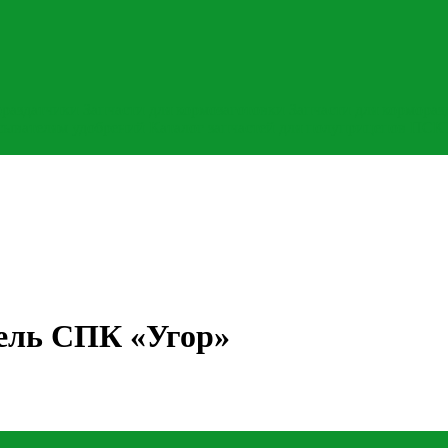
ораздатчики
Запчасти для кормозаготовки
Запчасти для кормораз
асывателям удобрений
Каталог запчастей для полуприцепов ПСК
тель СПК «Угор»