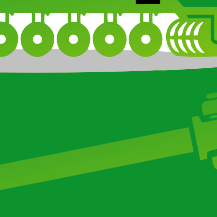
бороны БДМ на трактор
Тяжелые дисковые бороны ПРОМ АГР