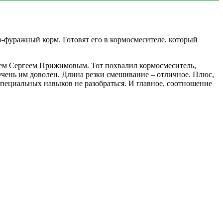
о-фуражный корм. Готовят его в кормосмесителе, который
лем Сергеем Прижимовым. Тот похвалил кормосмеситель,
. Очень им доволен. Длина резки смешивание – отличное. Плюс,
 специальных навыков не разобраться. И главное, соотношение