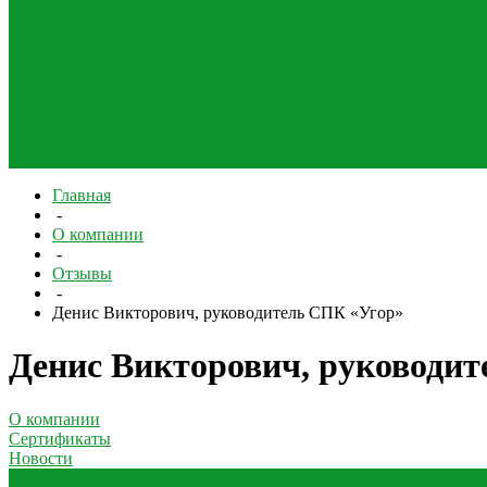
Разбрасыватели минеральных удобрений
Разбрасыватели органических удобрений
Каталог запчастей для сельхозтехники
Запчасти для импортной сельхозтехники — корм
раздатчика выдувателя соломы
Запчасти к разбр
Запчасти для почвообработки
Главная
-
О компании
-
Отзывы
-
Денис Викторович, руководитель СПК «Угор»
Денис Викторович, руководи
О компании
Сертификаты
Новости
Отзывы