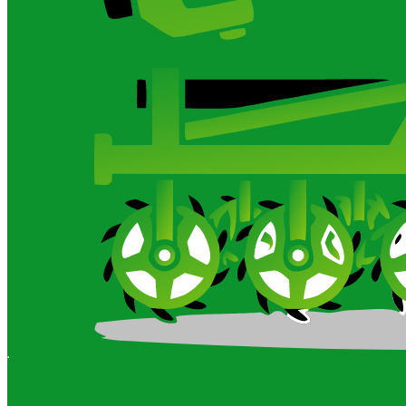
Карданный вал для сельхозтехники
О компании
О компании
О компании
Сертификаты
Новости
Отзывы
Ротационные бороны-мотыги CARBON и Imperia
Галерея
О компании
Грабли ворошилки на трактор
Сертификаты