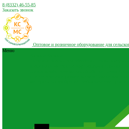
8 (8332) 46-55-85
Заказать звонок
Оптовое и розничное оборудование для сельског
Меню
Каталог
Каталог
Дисковые бороны для обработки почвы
Карданны
ворошилки на трактор
Картофельная техника
Сис
сельскохозяйственные для обработки почвы
Коси
приготовления и раздачи кормов
Сеялки для трак
минеральных удобрений
Разбрасыватели органич