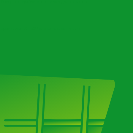
Роторные грабли ворошилки для трактора
терминалы DG 600 для кормосмесителя
ы