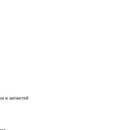
и и запчастей