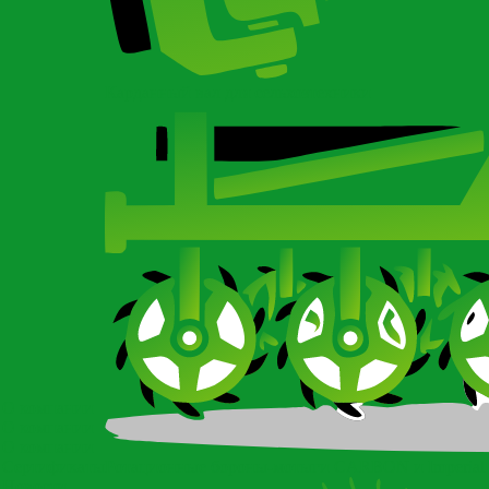
Карданный вал для сельхозтехники
О компании
О компании
О компании
Сертификаты
Ротационные бороны-мотыги CARBON и Imperial
Новости