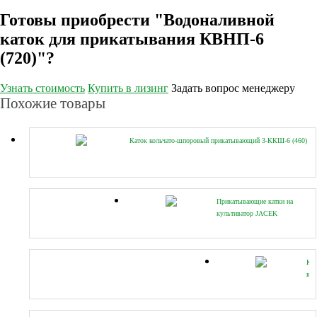
Готовы приобрести "Водоналивной
каток для прикатывания КВНП-6
(720)"?
Узнать стоимость
Купить в лизинг
Задать вопрос менеджеру
Похожие товары
Каток кольчато-шпоровый прикатывающий 3-ККШ-6 (460)
Прикатывающие катки на
культиватор JACEK
Ка
кол
шп
КК