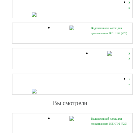
Ка
кол
шп
КК
Водоналивной каток для
прикатывания КВНП-6 (720)
КВ
Ка
вод
ги
(48
Ка
кол
шп
тре
(чу
Вы смотрели
3
КК
Водоналивной каток для
прикатывания КВНП-6 (720)