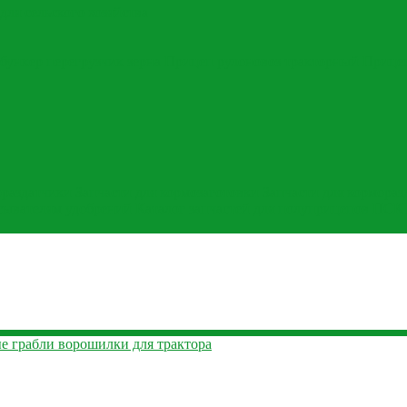
для сельского хозяйства
бункер перегрузчик зерна
Прицеп рулоновоз тракторный
Прице
ораздатчики
Запчасти для кормозаготовки
Запчасти для кормораз
асывателям удобрений
Каталог запчастей для полуприцепов ПСК
е грабли ворошилки для трактора