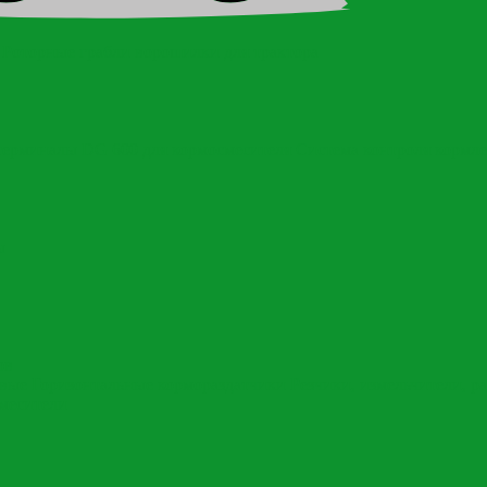
Роторные грабли ворошилки для трактора
терминалы DG 600 для кормосмесителя
Система контроля кормл
ы
ов
овые
Горизонтальные кормораздатчики
Резчики, измельчители, р
месители