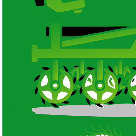
Карданный вал для сельхозтехники
О компании
О компании
О компании
Сертификаты
Ротационные бороны-мотыги CARBON и Imperia
Новости
Отзывы