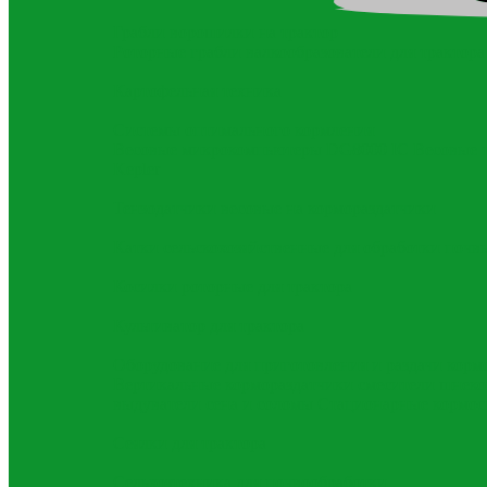
Грабли ворошилки на трактор
Роторные грабли валкообразователи для трактора
Картофельная техника
Системы оптимального кормления
Весовые микрокомпьютеры DG8000 IC
Весовые 
Kepler
Тензодатчики весовые на кормораздатчики
Катки сельскохозяйственные для обработки почв
Косилки роторные для трактора
Культиватор для трактора
Оборудование для приготовления и раздачи корм
Вертикальные кормораздатчики смесители шнек
выдуватели сена и соломы
Стационарные кормос
Сеялки для трактора
Сельхозтехника для почвообработки