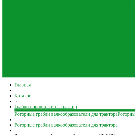
Оборотные плуги для трактора навесные
Сцепки 
Прицепы для трактора
Полуприцепы тракторные самосвальные
Прицеп 
стенкой
Прицепы тракторные самосвальные
Разбрасыватели минеральных удобрений
Разбрасыватели органических удобрений
Каталог запчастей для сельхозтехники
Запчасти для импортной сельхозтехники — корм
раздатчика выдувателя соломы
Запчасти к разбр
Запчасти для почвообработки
Главная
-
Каталог
-
Грабли ворошилки на трактор
Роторные грабли валкообразователи для трактора
Роторны
-
Роторные грабли валкообразователи для трактора
-