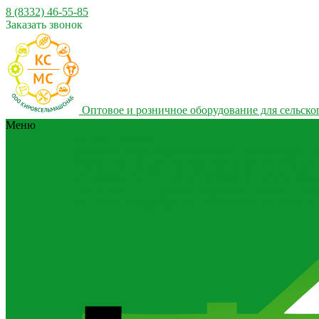
8 (8332) 46-55-85
Заказать звонок
Оптовое и розничное оборудование для сельског
Меню
Каталог
Каталог
Дисковые бороны для обработки почвы
Карданны
ворошилки на трактор
Картофельная техника
Сис
сельскохозяйственные для обработки почвы
Коси
приготовления и раздачи кормов
Сеялки для трак
минеральных удобрений
Разбрасыватели органич