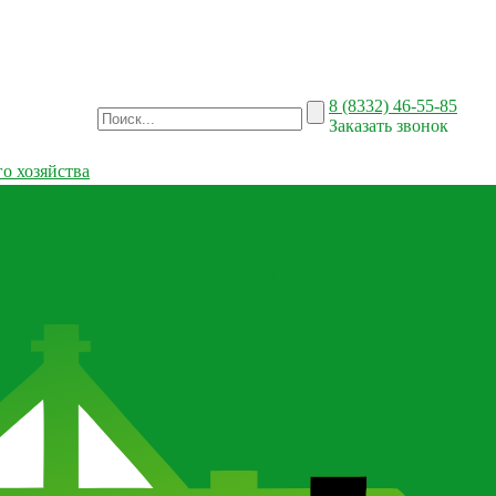
8 (8332) 46-55-85
Заказать звонок
о хозяйства
й вал для сельхозтехники
Ротационные бороны-мотыги CARBON
темы оптимального кормления
Тензодатчики весовые на кормор
лки роторные для трактора
Культиватор для трактора
Оборудован
тора
Сельхозтехника для почвообработки
Прицепы для трактора
еских удобрений
Каталог запчастей для сельхозтехники