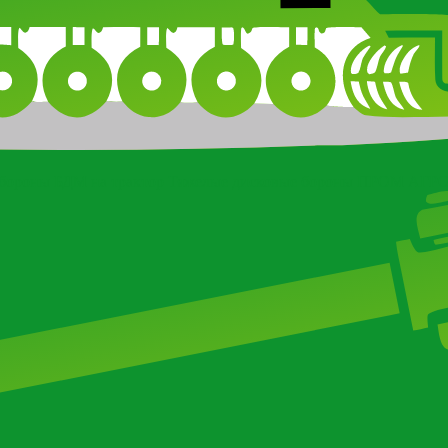
бороны БДМ на трактор
Тяжелые дисковые бороны ПРОМ АГР