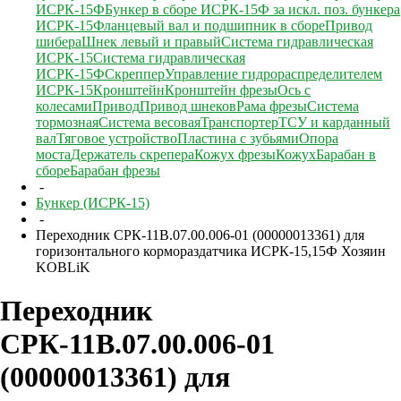
ИСРК-15Ф
Бункер в сборе ИСРК-15Ф за искл. поз. бункера
ИСРК-15
Фланцевый вал и подшипник в сборе
Привод
шибера
Шнек левый и правый
Система гидравлическая
ИСРК-15
Система гидравлическая
ИСРК-15Ф
Скреппер
Управление гидрораспределителем
ИСРК-15
Кронштейн
Кронштейн фрезы
Ось с
колесами
Привод
Привод шнеков
Рама фрезы
Система
тормозная
Система весовая
Транспортер
ТСУ и карданный
вал
Тяговое устройство
Пластина с зубьями
Опора
моста
Держатель скрепера
Кожух фрезы
Кожух
Барабан в
сборе
Барабан фрезы
-
Бункер (ИСРК-15)
-
Переходник СРК-11В.07.00.006-01 (00000013361) для
горизонтального кормораздатчика ИСРК-15,15Ф Хозяин
KOBLiK
Переходник
СРК-11В.07.00.006-01
(00000013361) для