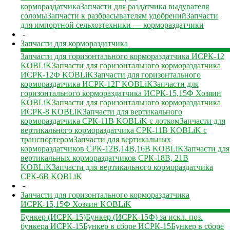
кормораздатчика
Запчасти для раздатчика выдувателя
соломы
Запчасти к разбрасывателям удобрений
Запчасти
для импортной сельхозтехники — кормораздатчики
-
Запчасти для кормораздатчика
Запчасти для горизонтального кормораздатчика ИСРК-12
KOBLiK
Запчасти для горизонтального кормораздатчика
ИСРК-12Ф KOBLiK
Запчасти для горизонтального
кормораздатчика ИСРК-12Г KOBLiK
Запчасти для
горизонтального кормораздатчика ИСРК-15,15Ф Хозяин
KOBLiK
Запчасти для горизонтального кормораздатчика
ИСРК-8 KOBLiK
Запчасти для вертикального
кормораздатчика СРК-11В KOBLiK с лотком
Запчасти для
вертикального кормораздатчика СРК-11В KOBLiK с
транспортером
Запчасти для вертикальных
кормораздатчиков СРК-12В,14В,16В KOBLiK
Запчасти для
вертикальных кормораздатчиков СРК-18В, 21В
KOBLiK
Запчасти для вертикального кормораздатчика
СРК-6В KOBLiK
-
Запчасти для горизонтального кормораздатчика
ИСРК-15,15Ф Хозяин KOBLiK
Бункер (ИСРК-15)
Бункер (ИСРК-15Ф) за искл. поз.
бункера ИСРК-15
Бункер в сборе ИСРК-15
Бункер в сборе