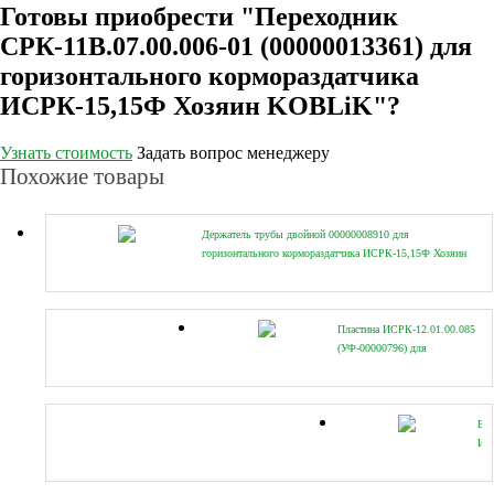
Готовы приобрести "Переходник
СРК-11В.07.00.006-01 (00000013361) для
горизонтального кормораздатчика
ИСРК-15,15Ф Хозяин KOBLiK"?
Узнать стоимость
Задать вопрос менеджеру
Похожие товары
Держатель трубы двойной 00000008910 для
горизонтального кормораздатчика ИСРК-15,15Ф Хозяин
KOBLiK
Пластина ИСРК-12.01.00.085
(УФ-00000796) для
горизонтального
кормораздатчика
ИСРК-15,15Ф Хозяин
KOBLiK
Ви
ИС
(00
дл