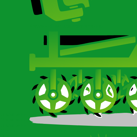
Карданный вал для сельхозтехники
О компании
О компании
О компании
Сертификаты
Ротационные бороны-мотыги CARBON и Imperial
Новости