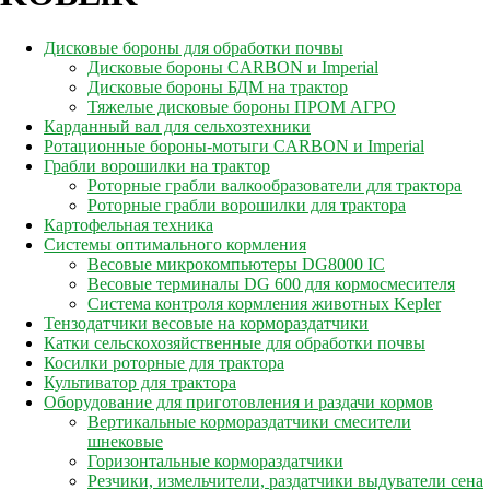
Дисковые бороны для обработки почвы
Дисковые бороны CARBON и Imperial
Дисковые бороны БДМ на трактор
Тяжелые дисковые бороны ПРОМ АГРО
Карданный вал для сельхозтехники
Ротационные бороны-мотыги CARBON и Imperial
Грабли ворошилки на трактор
Роторные грабли валкообразователи для трактора
Роторные грабли ворошилки для трактора
Картофельная техника
Системы оптимального кормления
Весовые микрокомпьютеры DG8000 IC
Весовые терминалы DG 600 для кормосмесителя
Система контроля кормления животных Kepler
Тензодатчики весовые на кормораздатчики
Катки сельскохозяйственные для обработки почвы
Косилки роторные для трактора
Культиватор для трактора
Оборудование для приготовления и раздачи кормов
Вертикальные кормораздатчики смесители
шнековые
Горизонтальные кормораздатчики
Резчики, измельчители, раздатчики выдуватели сена