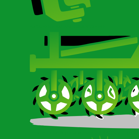
Карданный вал для сельхозтехники
Ротационные бороны-мотыги CARBON и Imperial