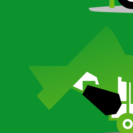
Грабли ворошилки на трактор
Роторные грабли валкообразователи для трактора