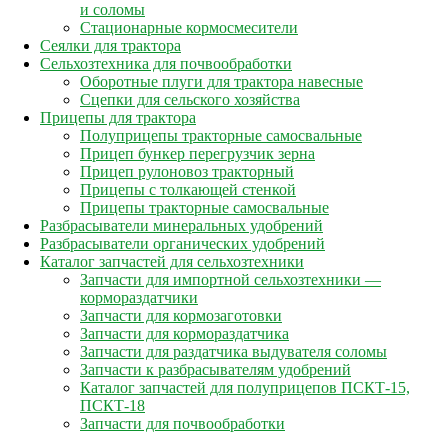
и соломы
Стационарные кормосмесители
Сеялки для трактора
Сельхозтехника для почвообработки
Оборотные плуги для трактора навесные
Сцепки для сельского хозяйства
Прицепы для трактора
Полуприцепы тракторные самосвальные
Прицеп бункер перегрузчик зерна
Прицеп рулоновоз тракторный
Прицепы с толкающей стенкой
Прицепы тракторные самосвальные
Разбрасыватели минеральных удобрений
Разбрасыватели органических удобрений
Каталог запчастей для сельхозтехники
Запчасти для импортной сельхозтехники —
кормораздатчики
Запчасти для кормозаготовки
Запчасти для кормораздатчика
Запчасти для раздатчика выдувателя соломы
Запчасти к разбрасывателям удобрений
Каталог запчастей для полуприцепов ПСКТ-15,
ПСКТ-18
Запчасти для почвообработки