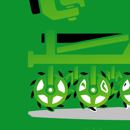
Карданный вал для сельхозтехники
Ротационные бороны-мотыги CARBON и Imperial