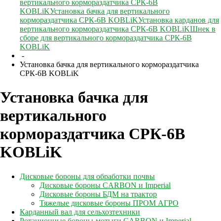
вертикального кормораздатчика СРК-6В
KOBLiK
Установка бачка для вертикального
кормораздатчика СРК-6В KOBLiK
Установка карданов для
вертикального кормораздатчика СРК-6В KOBLiK
Шнек в
сборе для вертикального кормораздатчика СРК-6В
KOBLiK
-
Установка бачка для вертикального кормораздатчика
СРК-6В KOBLiK
Установка бачка для
вертикального
кормораздатчика СРК-6В
KOBLiK
Дисковые бороны для обработки почвы
Дисковые бороны CARBON и Imperial
Дисковые бороны БДМ на трактор
Тяжелые дисковые бороны ПРОМ АГРО
Карданный вал для сельхозтехники
Ротационные бороны-мотыги CARBON и Imperial