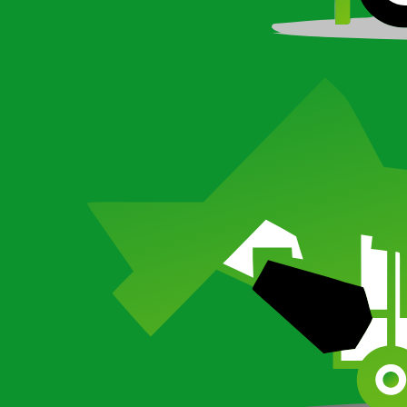
Грабли ворошилки на трактор
Роторные грабли валкообразователи для трактора