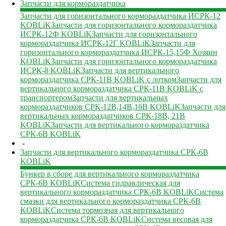
Запчасти для кормораздатчика
Запчасти для горизонтального кормораздатчика ИСРК-12
KOBLiK
Запчасти для горизонтального кормораздатчика
ИСРК-12Ф KOBLiK
Запчасти для горизонтального
кормораздатчика ИСРК-12Г KOBLiK
Запчасти для
горизонтального кормораздатчика ИСРК-15,15Ф Хозяин
KOBLiK
Запчасти для горизонтального кормораздатчика
ИСРК-8 KOBLiK
Запчасти для вертикального
кормораздатчика СРК-11В KOBLiK с лотком
Запчасти для
вертикального кормораздатчика СРК-11В KOBLiK с
транспортером
Запчасти для вертикальных
кормораздатчиков СРК-12В,14В,16В KOBLiK
Запчасти для
вертикальных кормораздатчиков СРК-18В, 21В
KOBLiK
Запчасти для вертикального кормораздатчика
СРК-6В KOBLiK
-
Запчасти для вертикального кормораздатчика СРК-6В
KOBLiK
Бункер в сборе для вертикального кормораздатчика
СРК-6В KOBLiK
Система гидравлическая для
вертикального кормораздатчика СРК-6В KOBLiK
Система
смазки для вертикального кормораздатчика СРК-6В
KOBLiK
Система тормозная для вертикального
кормораздатчика СРК-6В KOBLiK
Система весовая для