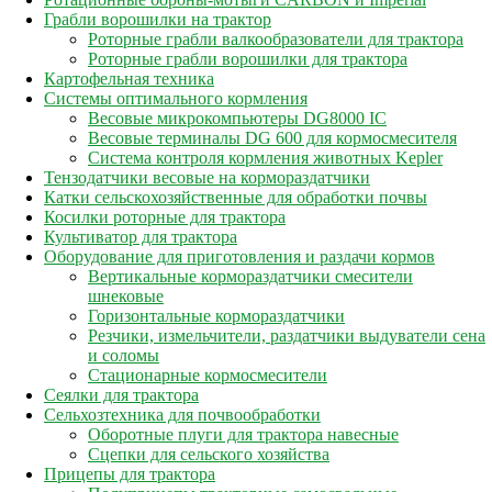
Грабли ворошилки на трактор
Роторные грабли валкообразователи для трактора
Роторные грабли ворошилки для трактора
Картофельная техника
Системы оптимального кормления
Весовые микрокомпьютеры DG8000 IC
Весовые терминалы DG 600 для кормосмесителя
Система контроля кормления животных Kepler
Тензодатчики весовые на кормораздатчики
Катки сельскохозяйственные для обработки почвы
Косилки роторные для трактора
Культиватор для трактора
Оборудование для приготовления и раздачи кормов
Вертикальные кормораздатчики смесители
шнековые
Горизонтальные кормораздатчики
Резчики, измельчители, раздатчики выдуватели сена
и соломы
Стационарные кормосмесители
Сеялки для трактора
Сельхозтехника для почвообработки
Оборотные плуги для трактора навесные
Сцепки для сельского хозяйства
Прицепы для трактора