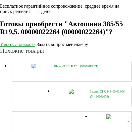
Бесплатное гарантийное сопровождение, среднее время на
поиск решения — 1 день
Готовы приобрести "Автошина 385/55
R19,5. 00000022264 (00000022264)"?
Узнать стоимость
Задать вопрос менеджеру
Похожие товары
Шина 235/75 R 17.5 (00000013821)
Защита CPK-14B.00.00.006
(УФ-00001075)
Сис
гид
CP
14B