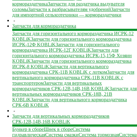
кормораздатчика
Запчасти для раздатчика выдувателя
соломы
Запчасти к разбрасывателям удобрений
Запчасти
для импортной сельхозтехники — кормораздатчики
-
Запчасти для кормораздатчика
Запчасти для горизонтального кормораздатчика ИСРК-12
KOBLiK
Запчасти для горизонтального кормораздатчика
ИСРК-12Ф KOBLiK
Запчасти для горизонтального
кормораздатчика ИСРК-12Г KOBLiK
Запчасти для
горизонтального кормораздатчика ИСРК-15,15Ф Хозяин
KOBLiK
Запчасти для горизонтального кормораздатчика
ИСРК-8 KOBLiK
Запчасти для вертикального
кормораздатчика СРК-11В KOBLiK с лотком
Запчасти для
вертикального кормораздатчика СРК-11В KOBLiK с
транспортером
Запчасти для вертикальных
кормораздатчиков СРК-12В,14В,16В KOBLiK
Запчасти для
вертикальных кормораздатчиков СРК-18В, 21В
KOBLiK
Запчасти для вертикального кормораздатчика
СРК-6В KOBLiK
-
Запчасти для вертикальных кормораздатчиков
СРК-12В,14В,16В KOBLiK
Бункер в сборе
Шнек в сборе
Система
гидравлическая
Система смазки
Система тормозная
Система