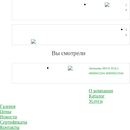
До
в
сбо
CP
21B
(УФ
Шн
в
сбо
СРК
28
Вы смотрели
(00
Автошина 385/55 R19,5.
00000022264 (00000022264)
О компании
Каталог
Услуги
Галерея
Цены
Новости
Сертификаты
Контакты