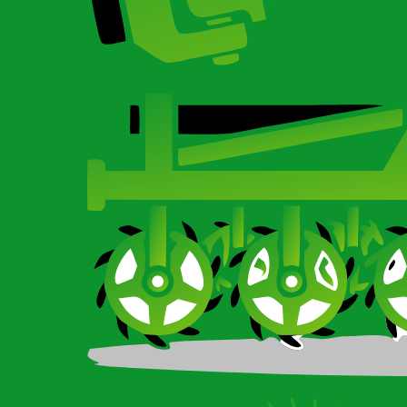
Карданный вал для сельхозтехники
О компании
О компании
О компании
Сертификаты
Ротационные бороны-мотыги CARBON и Imperial
Новости