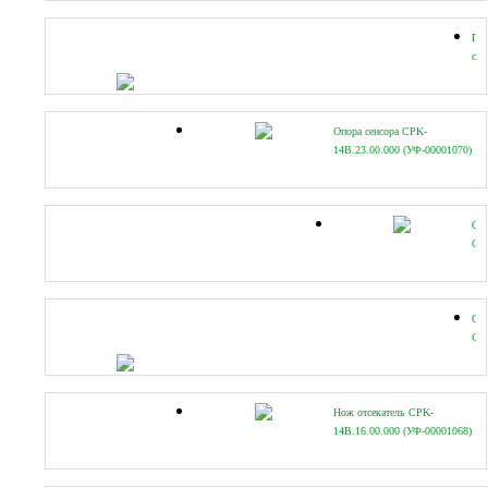
(УФ
Пе
сце
CP
14B
01
(УФ
Опора сенсора CPK-
14B.23.00.000 (УФ-00001070)
Оп
CP
14B
(УФ
Оп
CP
14B
(УФ
Нож отсекатель CPK-
14B.16.00.000 (УФ-00001068)