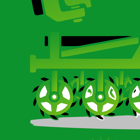
Карданный вал для сельхозтехники
О компании
О компании
О компании
Сертификаты
Ротационные бороны-мотыги CARBON и Imperial
Новости