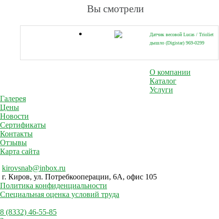
00
Вы смотрели
Датчик весовой Lucas / Trioliet
дышло (Digistar) 969-0299
О компании
Каталог
Услуги
Галерея
Цены
Новости
Сертификаты
Контакты
Отзывы
Карта сайта
kirovsnab@inbox.ru
г. Киров, ул. Потребкооперации, 6А, офис 105
Политика конфиденциальности
Специальная оценка условий труда
8 (8332) 46-55-85