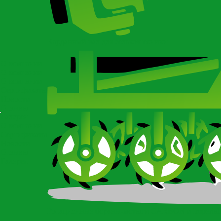
Карданный вал для сельхозтехники
О компании
О компании
О компании
Сертификаты
Новости
Отзывы
Галерея
О компании
Сертификаты
Новости
Отзывы
Галерея
Ротационные бороны-мотыги CARBON и Imperial