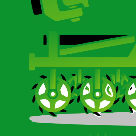
Карданный вал для сельхозтехники
О компании
О компании
О компании
Сертификаты
Ротационные бороны-мотыги CARBON и Imperial
Новости