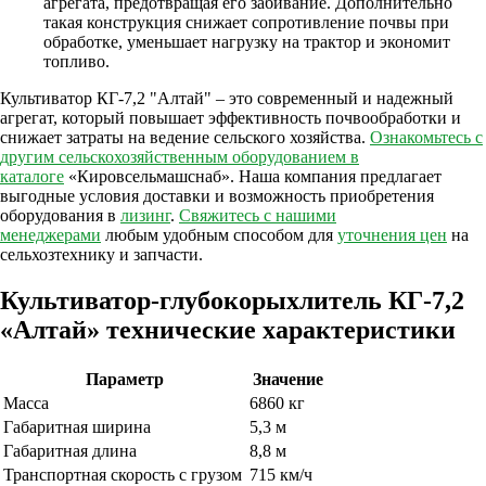
агрегата, предотвращая его забивание. Дополнительно
такая конструкция снижает сопротивление почвы при
обработке, уменьшает нагрузку на трактор и экономит
топливо.
Культиватор КГ-7,2 "Алтай" – это современный и надежный
агрегат, который повышает эффективность почвообработки и
снижает затраты на ведение сельского хозяйства.
Ознакомьтесь с
другим сельскохозяйственным оборудованием в
каталоге
«Кировсельмашснаб». Наша компания предлагает
выгодные условия доставки и возможность приобретения
оборудования в
лизинг
.
Свяжитесь с нашими
менеджерами
любым удобным способом для
уточнения цен
на
сельхозтехнику и запчасти.
Культиватор-глубокорыхлитель КГ-7,2
«Алтай» технические характеристики
Параметр
Значение
Масса
6860 кг
Габаритная ширина
5,3 м
Габаритная длина
8,8 м
Транспортная скорость с грузом
715 км/ч