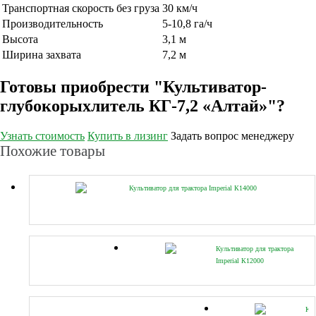
Транспортная скорость без груза
30 км/ч
Производительность
5-10,8 га/ч
Высота
3,1 м
Ширина захвата
7,2 м
Готовы приобрести "Культиватор-
глубокорыхлитель КГ-7,2 «Алтай»"?
Узнать стоимость
Купить в лизинг
Задать вопрос менеджеру
Похожие товары
Культиватор для трактора Imperial К14000
Культиватор для трактора
Imperial К12000
Кул