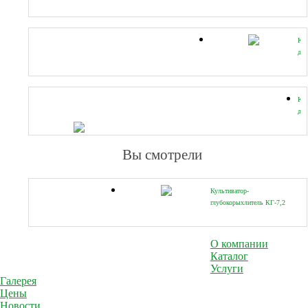
Кул
дл
тра
CA
K1
Кул
дл
тра
CA
K1
Вы смотрели
Культиватор-
глубокорыхлитель КГ-7,2
«Алтай»
О компании
Каталог
Услуги
Галерея
Цены
Новости