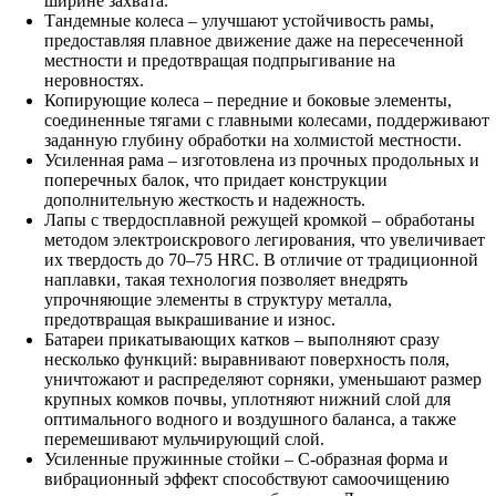
ширине захвата.
Тандемные колеса – улучшают устойчивость рамы,
предоставляя плавное движение даже на пересеченной
местности и предотвращая подпрыгивание на
неровностях.
Копирующие колеса – передние и боковые элементы,
соединенные тягами с главными колесами, поддерживают
заданную глубину обработки на холмистой местности.
Усиленная рама – изготовлена из прочных продольных и
поперечных балок, что придает конструкции
дополнительную жесткость и надежность.
Лапы с твердосплавной режущей кромкой – обработаны
методом электроискрового легирования, что увеличивает
их твердость до 70–75 HRC. В отличие от традиционной
наплавки, такая технология позволяет внедрять
упрочняющие элементы в структуру металла,
предотвращая выкрашивание и износ.
Батареи прикатывающих катков – выполняют сразу
несколько функций: выравнивают поверхность поля,
уничтожают и распределяют сорняки, уменьшают размер
крупных комков почвы, уплотняют нижний слой для
оптимального водного и воздушного баланса, а также
перемешивают мульчирующий слой.
Усиленные пружинные стойки – С-образная форма и
вибрационный эффект способствуют самоочищению