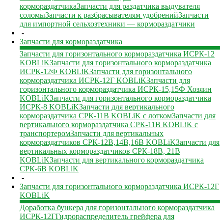
кормораздатчика
Запчасти для раздатчика выдувателя
соломы
Запчасти к разбрасывателям удобрений
Запчасти
для импортной сельхозтехники — кормораздатчики
-
Запчасти для кормораздатчика
Запчасти для горизонтального кормораздатчика ИСРК-12
KOBLiK
Запчасти для горизонтального кормораздатчика
ИСРК-12Ф KOBLiK
Запчасти для горизонтального
кормораздатчика ИСРК-12Г KOBLiK
Запчасти для
горизонтального кормораздатчика ИСРК-15,15Ф Хозяин
KOBLiK
Запчасти для горизонтального кормораздатчика
ИСРК-8 KOBLiK
Запчасти для вертикального
кормораздатчика СРК-11В KOBLiK с лотком
Запчасти для
вертикального кормораздатчика СРК-11В KOBLiK с
транспортером
Запчасти для вертикальных
кормораздатчиков СРК-12В,14В,16В KOBLiK
Запчасти для
вертикальных кормораздатчиков СРК-18В, 21В
KOBLiK
Запчасти для вертикального кормораздатчика
СРК-6В KOBLiK
-
Запчасти для горизонтального кормораздатчика ИСРК-12Г
KOBLiK
Доработка бункера для горизонтального кормораздатчика
ИСРК-12Г
Гидрораспределитель грейфера для