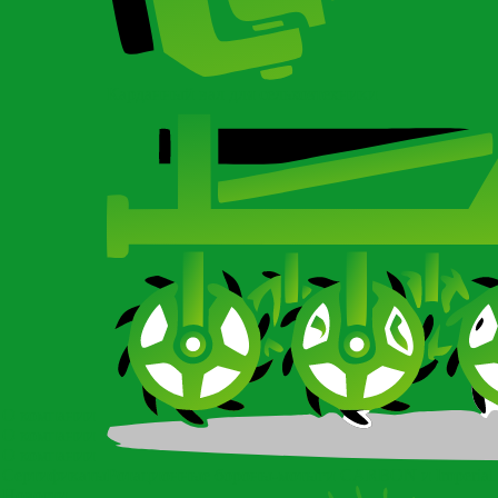
Карданный вал для сельхозтехники
О компании
О компании
О компании
Сертификаты
Ротационные бороны-мотыги CARBON и Imperial
Новости