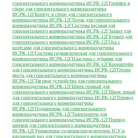
горизонтального кормораздатчика ИСРК-12Г
Грейфер в
сборе для горизонтального кормораздатчика
ИСРК-12Г
Корпус в сборе для горизонтального
кормораздатчика ИСРК-12Г
Лоток для горизонтального
кормораздатчика ИСРК-12Г
Система весовая для
горизонтального кормораздатчика ИСРК-12Г
Захват для
горизонтального кормораздатчика ИСРК-12Г
Бункер для
горизонтального кормораздатчика ИСРК-12Г
Ось с
колесами для горизонтального кормораздатчика
ИСРК-12Г
Система гидравлическая для горизонтального
кормораздатчика ИСРК-12Г
Пластина с зубьями для
горизонтального кормораздатчика ИСРК-12Г
Кронштейн
для горизонтального кормораздатчика ИСРК-12Г
Опора
моста для горизонтального кормораздатчика
ИСРК-12Г
Тяговое устройство для горизонтального
кормораздатчика ИСРК-12Г
Шнек правый для
горизонтального кормораздатчика ИСРК-12Г
Шнек левый
для горизонтального кормораздатчика ИСРК-12Г
Привод
для горизонтального кормораздатчика
ИСРК-12Г
Подшипник для горизонтального
кормораздатчика ИСРК-12Г
Транспортер для
горизонтального кормораздатчика ИСРК-12Г
Привод
шнеков для горизонтального кормораздатчика
ИСРК-12Г
Управление гидрораспределителем
ТСУ и
карданный вал для горизонтального кормораздатчика