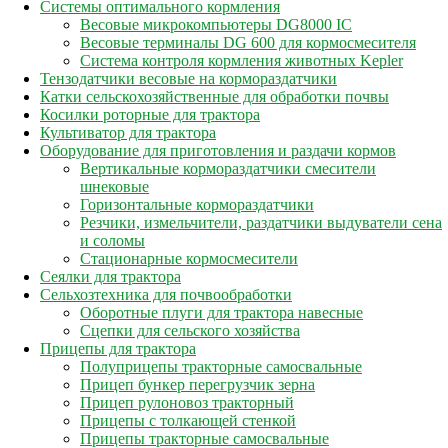
Системы оптимального кормления
Весовые микрокомпьютеры DG8000 IC
Весовые терминалы DG 600 для кормосмесителя
Система контроля кормления животных Kepler
Тензодатчики весовые на кормораздатчики
Катки сельскохозяйственные для обработки почвы
Косилки роторные для трактора
Культиватор для трактора
Оборудование для приготовления и раздачи кормов
Вертикальные кормораздатчики смесители
шнековые
Горизонтальные кормораздатчики
Резчики, измельчители, раздатчики выдуватели сена
и соломы
Стационарные кормосмесители
Сеялки для трактора
Сельхозтехника для почвообработки
Оборотные плуги для трактора навесные
Сцепки для сельского хозяйства
Прицепы для трактора
Полуприцепы тракторные самосвальные
Прицеп бункер перегрузчик зерна
Прицеп рулоновоз тракторный
Прицепы с толкающей стенкой
Прицепы тракторные самосвальные