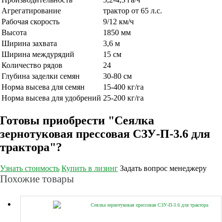
Агрегатирование
трактор от 65 л.с.
Рабочая скорость
9/12 км/ч
Высота
1850 мм
Ширина захвата
3,6 м
Ширина междурядий
15 см
Количество рядов
24
Глубина заделки семян
30-80 см
Норма высева для семян
15-400 кг/га
Норма высева для удобрений
25-200 кг/га
Готовы приобрести "Сеялка
зернотуковая прессовая СЗУ-П-3.6 для
трактора"?
Узнать стоимость
Купить в лизинг
Задать вопрос менеджеру
Похожие товары
Сеялка зернотуковая прессовая СЗУ-П-3.6 для трактора