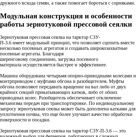
дружного всхода семян, а также помогает бороться с сорняками.
Модульная конструкция и особенности
работы зернотуковой прессовой сеялки
Зернотуковая прессовая сеялка на тарктор СЗУ-
П-3.6 имеет модульный принцип, что позволяет сцепить вместе
несколько посевных агрегатов и создавать широкозахватные
посевные агрегаты. Благодаря
шеренговому соединению, загрузка посевного
материала осуществляется быстрее и эффективнее.
Машина оборудована четырьмя опорно-приводными колесами и
контрприводом с муфтами обгона и разобщителем. Муфты
обгона позволяют передавать вращение на вал либо от двух
крайних секций прикатывающих катков, либо от обоих
приводных колес. Разобщитель обеспечивает отключение
механизма передач при транспортировке. По индивидуальному
запросу зернотуковая сеялка может быть дополнена катками для
уплотнения почвы, что еще более улучшит качество обработки
поверхности и посадки.
Зернотуковая прессовая сеялка на тарктор СЗУ-П-3.6 — это
надежный выбор для фермеров, работающих в сложных