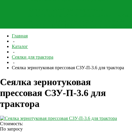
Каталог запчастей для сельхозтехники
Запчасти для импортной сельхозтехники — кормо
Запчасти для раздатчика выдувателя соломы
Запча
ПСКТ-15, ПСКТ-18
Запчасти для почвообработки
Главная
-
Каталог
-
Сеялки для трактора
-
Сеялка зернотуковая прессовая СЗУ-П-3.6 для трактора
Сеялка зернотуковая
прессовая СЗУ-П-3.6 для
трактора
Стоимость:
По запросу