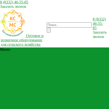
8 (8332) 46-55-85
Заказать звонок
8 (8332)
46-55-
85
Заказать
Оптовое и
звонок
розничное оборудование
для сельского хозяйства
Меню
Каталог
Каталог
Дисковые бороны для
обработки почвы
Карданный вал для
сельхозтехники
Ротационные
бороны-мотыги
CARBON и Imperial
Грабли ворошилки на
трактор
Картофельная
техника
Системы
оптимального
кормления