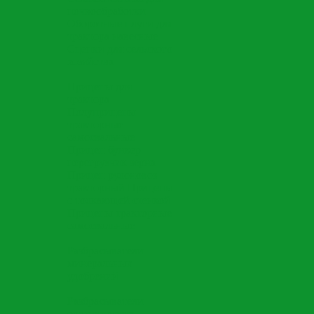
почвообработки
Оборотные плуги для
трактора навесные
Сцепки для сельского
хозяйства
Прицепы для
трактора
Полуприцепы
тракторные
самосвальные
Прицеп бункер
перегрузчик зерна
Прицеп рулоновоз
тракторный
Прицепы
с толкающей стенкой
Прицепы тракторные
самосвальные
Разбрасыватели
минеральных
удобрений
Разбрасыватели
органических