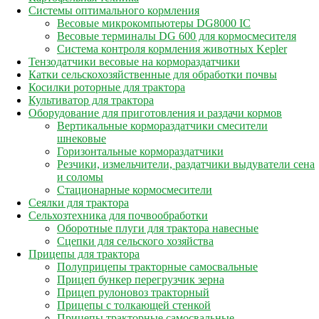
Системы оптимального кормления
Весовые микрокомпьютеры DG8000 IC
Весовые терминалы DG 600 для кормосмесителя
Система контроля кормления животных Kepler
Тензодатчики весовые на кормораздатчики
Катки сельскохозяйственные для обработки почвы
Косилки роторные для трактора
Культиватор для трактора
Оборудование для приготовления и раздачи кормов
Вертикальные кормораздатчики смесители
шнековые
Горизонтальные кормораздатчики
Резчики, измельчители, раздатчики выдуватели сена
и соломы
Стационарные кормосмесители
Сеялки для трактора
Сельхозтехника для почвообработки
Оборотные плуги для трактора навесные
Сцепки для сельского хозяйства
Прицепы для трактора
Полуприцепы тракторные самосвальные
Прицеп бункер перегрузчик зерна
Прицеп рулоновоз тракторный
Прицепы с толкающей стенкой
Прицепы тракторные самосвальные