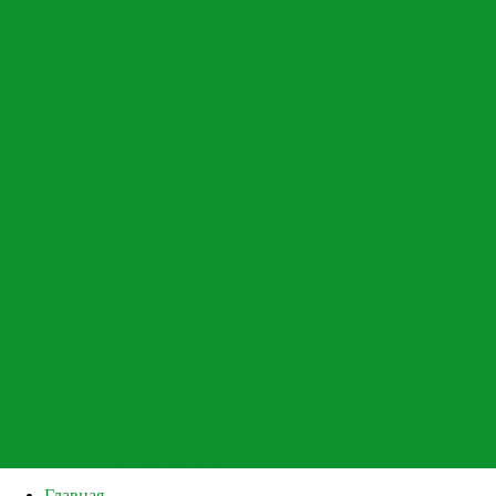
удобрений
Каталог запчастей для
сельхозтехники
Запчасти для
импортной
сельхозтехники —
кормораздатчики
Запчасти для
кормозаготовки
Запчасти для
кормораздатчика
Запчасти для
раздатчика
выдувателя соломы
Запчасти к
разбрасывателям
удобрений
Каталог
запчастей для
полуприцепов
ПСКТ-15, ПСКТ-18
Запчасти для
почвообработки
Главная