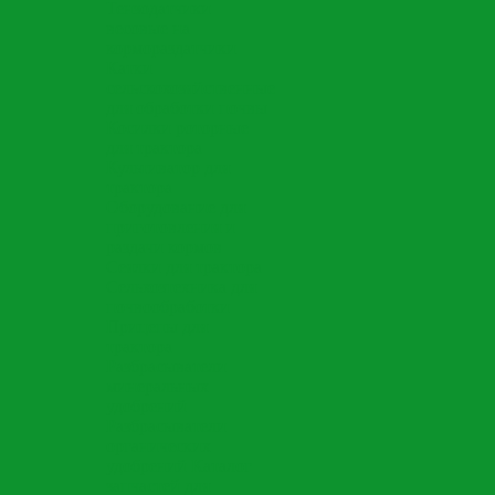
Тензодатчики
весовые на
кормораздатчики
Катки
сельскохозяйственные
для обработки почвы
Косилки роторные
для трактора
Культиватор для
трактора
Оборудование для
приготовления и
раздачи кормов
Сеялки для трактора
Сельхозтехника для
почвообработки
Прицепы для
трактора
Разбрасыватели
минеральных
удобрений
Разбрасыватели
органических
удобрений
Каталог
запчастей для