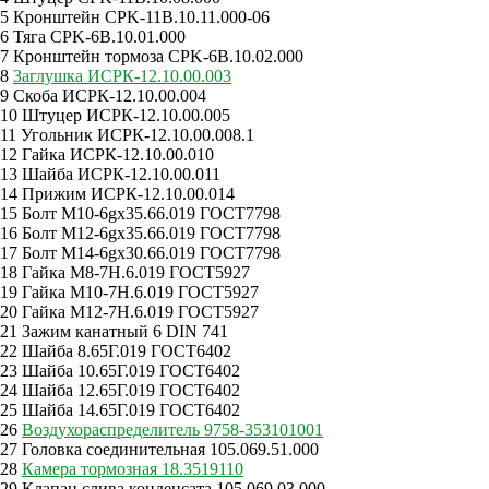
5 Кронштейн CPK-11B.10.11.000-06
6 Тяга CPK-6B.10.01.000
7 Кронштейн тормоза CPK-6B.10.02.000
8
Заглушка ИСРК-12.10.00.003
9 Скоба ИСРК-12.10.00.004
10 Штуцер ИСРК-12.10.00.005
11 Угольник ИСРК-12.10.00.008.1
12 Гайка ИСРК-12.10.00.010
13 Шайба ИСРК-12.10.00.011
14 Прижим ИСРК-12.10.00.014
15 Болт M10-6gx35.66.019 ГОСТ7798
16 Болт M12-6gx35.66.019 ГОСТ7798
17 Болт M14-6gx30.66.019 ГОСТ7798
18 Гайка M8-7H.6.019 ГОСТ5927
19 Гайка M10-7H.6.019 ГОСТ5927
20 Гайка M12-7H.6.019 ГОСТ5927
21 Зажим канатный 6 DIN 741
22 Шайба 8.65Г.019 ГОСТ6402
23 Шайба 10.65Г.019 ГОСТ6402
24 Шайба 12.65Г.019 ГОСТ6402
25 Шайба 14.65Г.019 ГОСТ6402
26
Воздухораспределитель 9758-353101001
27 Головка соединительная 105.069.51.000
28
Камера тормозная 18.3519110
29 Клапан слива конденсата 105.069.03.000