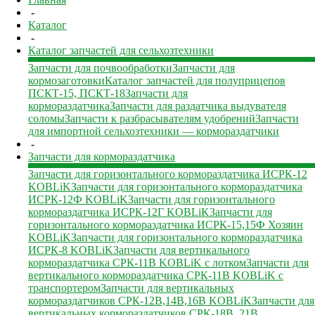
-
Каталог
-
Каталог запчастей для сельхозтехники
Запчасти для почвообработки
Запчасти для
кормозаготовки
Каталог запчастей для полуприцепов
ПСКТ-15, ПСКТ-18
Запчасти для
кормораздатчика
Запчасти для раздатчика выдувателя
соломы
Запчасти к разбрасывателям удобрений
Запчасти
для импортной сельхозтехники — кормораздатчики
-
Запчасти для кормораздатчика
Запчасти для горизонтального кормораздатчика ИСРК-12
KOBLiK
Запчасти для горизонтального кормораздатчика
ИСРК-12Ф KOBLiK
Запчасти для горизонтального
кормораздатчика ИСРК-12Г KOBLiK
Запчасти для
горизонтального кормораздатчика ИСРК-15,15Ф Хозяин
KOBLiK
Запчасти для горизонтального кормораздатчика
ИСРК-8 KOBLiK
Запчасти для вертикального
кормораздатчика СРК-11В KOBLiK с лотком
Запчасти для
вертикального кормораздатчика СРК-11В KOBLiK с
транспортером
Запчасти для вертикальных
кормораздатчиков СРК-12В,14В,16В KOBLiK
Запчасти для
вертикальных кормораздатчиков СРК-18В, 21В