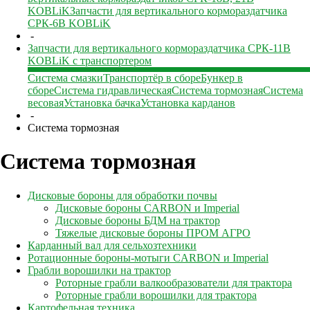
KOBLiK
Запчасти для вертикального кормораздатчика
СРК-6В KOBLiK
-
Запчасти для вертикального кормораздатчика СРК-11В
KOBLiK с транспортером
Система смазки
Транспортёр в сборе
Бункер в
сборе
Система гидравлическая
Система тормозная
Система
весовая
Установка бачка
Установка карданов
-
Система тормозная
Система тормозная
Дисковые бороны для обработки почвы
Дисковые бороны CARBON и Imperial
Дисковые бороны БДМ на трактор
Тяжелые дисковые бороны ПРОМ АГРО
Карданный вал для сельхозтехники
Ротационные бороны-мотыги CARBON и Imperial
Грабли ворошилки на трактор
Роторные грабли валкообразователи для трактора
Роторные грабли ворошилки для трактора
Картофельная техника