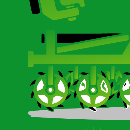
Карданный вал для сельхозтехники
Ротационные бороны-мотыги CARBON и Imperial