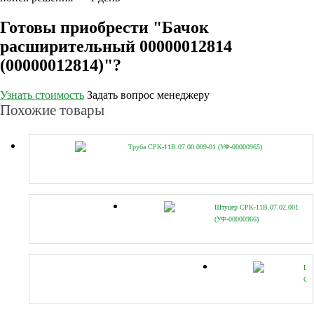
Готовы приобрести "Бачок
расширительный 00000012814
(00000012814)"?
Узнать стоимость
Задать вопрос менеджеру
Похожие товары
Труба CPK-11B.07.00.009-01 (УФ-00000965)
Штуцер CPK-11B.07.02.001
(УФ-00000966)
Шт
CP
14B
(УФ