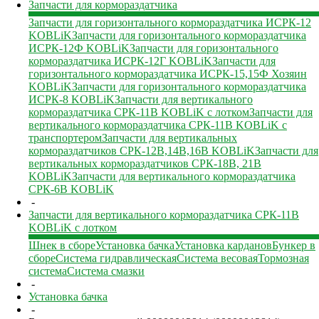
Запчасти для кормораздатчика
Запчасти для горизонтального кормораздатчика ИСРК-12
KOBLiK
Запчасти для горизонтального кормораздатчика
ИСРК-12Ф KOBLiK
Запчасти для горизонтального
кормораздатчика ИСРК-12Г KOBLiK
Запчасти для
горизонтального кормораздатчика ИСРК-15,15Ф Хозяин
KOBLiK
Запчасти для горизонтального кормораздатчика
ИСРК-8 KOBLiK
Запчасти для вертикального
кормораздатчика СРК-11В KOBLiK с лотком
Запчасти для
вертикального кормораздатчика СРК-11В KOBLiK с
транспортером
Запчасти для вертикальных
кормораздатчиков СРК-12В,14В,16В KOBLiK
Запчасти для
вертикальных кормораздатчиков СРК-18В, 21В
KOBLiK
Запчасти для вертикального кормораздатчика
СРК-6В KOBLiK
-
Запчасти для вертикального кормораздатчика СРК-11В
KOBLiK с лотком
Шнек в сборе
Установка бачка
Установка карданов
Бункер в
сборе
Система гидравлическая
Система весовая
Тормозная
система
Система смазки
-
Установка бачка
-