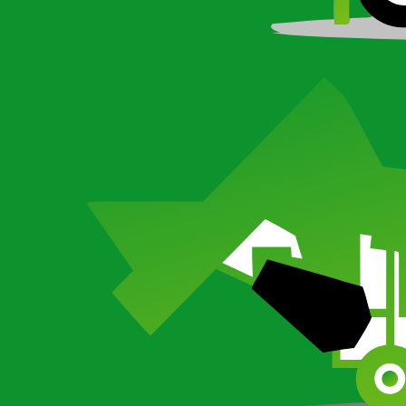
Грабли ворошилки на трактор
Роторные грабли валкообразователи для трактора