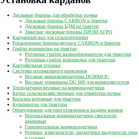
Дисковые бороны для обработки почвы
Дисковые бороны CARBON и Imperial
Дисковые бороны БДМ на трактор
Тяжелые дисковые бороны ПРОМ АГРО
Карданный вал для сельхозтехники
Ротационные бороны-мотыги CARBON и Imperial
Грабли ворошилки на трактор
Роторные грабли валкообразователи для трактора
Роторные грабли ворошилки для трактора
Картофельная техника
Системы оптимального кормления
Весовые микрокомпьютеры DG8000 IC
Весовые терминалы DG 600 для кормосмесителя
Тензодатчики весовые на кормораздатчики
Катки сельскохозяйственные для обработки почвы
Косилки роторные для трактора
Культиватор для трактора
Оборудование для приготовления и раздачи кормов
Вертикальные кормораздатчики смесители
шнековые
Горизонтальные кормораздатчики
Резчики, измельчители, раздатчики выдуватели сена
и соломы