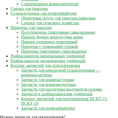
Стационарные кормосмесители
Сеялки для трактора
Сельхозтехника для почвообработки
Оборотные плуги для трактора навесные
Сцепки для сельского хозяйства
Прицепы для трактора
Полуприцепы тракторные самосвальные
Прицеп бункер перегрузчик зерна
Прицеп рулоновоз тракторный
Прицепы с толкающей стенкой
Прицепы тракторные самосвальные
Разбрасыватели минеральных удобрений
Разбрасыватели органических удобрений
Каталог запчастей для сельхозтехники
Запчасти для импортной сельхозтехники —
кормораздатчики
Запчасти для кормозаготовки
Запчасти для кормораздатчика
Запчасти для раздатчика выдувателя соломы
Запчасти к разбрасывателям удобрений
Каталог запчастей для полуприцепов ПСКТ-15,
ПСКТ-18
Запчасти для почвообработки
Нужны запчасти для оборудования?