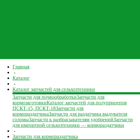
стенкой
Прицепы тракторные самосвальные
Разбрасыватели минеральных удобрений
Разбрасыватели органических удобрений
Каталог запчастей для сельхозтехники
Запчасти для импортной сельхозтехники — кормо
раздатчика выдувателя соломы
Запчасти к разбра
Запчасти для почвообработки
Главная
-
Каталог
-
Каталог запчастей для сельхозтехники
Запчасти для почвообработки
Запчасти для
кормозаготовки
Каталог запчастей для полуприцепов
ПСКТ-15, ПСКТ-18
Запчасти для
кормораздатчика
Запчасти для раздатчика выдувателя
соломы
Запчасти к разбрасывателям удобрений
Запчасти
для импортной сельхозтехники — кормораздатчики
-
Запчасти для кормораздатчика