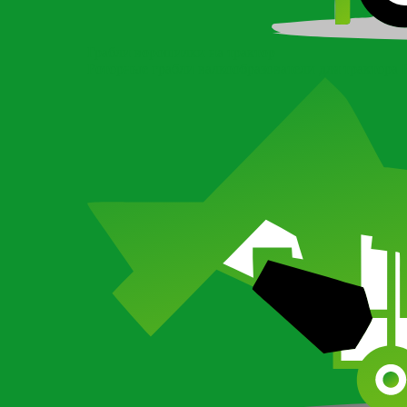
Грабли ворошилки на трактор
Роторные грабли валкообразователи для трактора