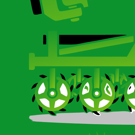
Карданный вал для сельхозтехники
Ротационные бороны-мотыги CARBON и Imperial