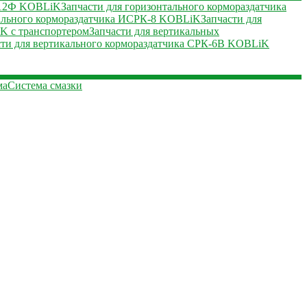
К-12Ф KOBLiK
Запчасти для горизонтального кормораздатчика
тального кормораздатчика ИСРК-8 KOBLiK
Запчасти для
K с транспортером
Запчасти для вертикальных
сти для вертикального кормораздатчика СРК-6В KOBLiK
ма
Система смазки