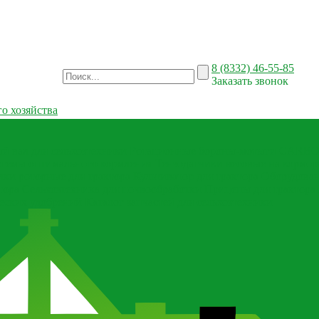
8 (8332) 46-55-85
Заказать звонок
о хозяйства
й вал для сельхозтехники
Ротационные бороны-мотыги CARBON
темы оптимального кормления
Тензодатчики весовые на кормор
лки роторные для трактора
Культиватор для трактора
Оборудован
тора
Сельхозтехника для почвообработки
Прицепы для трактора
еских удобрений
Каталог запчастей для сельхозтехники