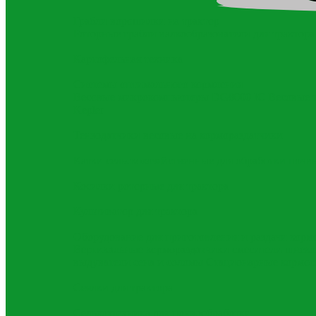
Грабли ворошилки на трактор
Роторные грабли валкообразователи для трактора
Картофельная техника
Системы оптимального кормления
Весовые микрокомпьютеры DG8000 IC
Весовые 
Kepler
Тензодатчики весовые на кормораздатчики
Катки сельскохозяйственные для обработки почв
Косилки роторные для трактора
Культиватор для трактора
Оборудование для приготовления и раздачи корм
Вертикальные кормораздатчики смесители шнек
выдуватели сена и соломы
Стационарные кормос
Сеялки для трактора
Сельхозтехника для почвообработки