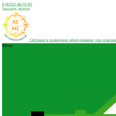
8 (8332) 46-55-85
Заказать звонок
Оптовое и розничное оборудование для сельског
Меню
Каталог
Каталог
Дисковые бороны для обработки почвы
Карданны
ворошилки на трактор
Картофельная техника
Сис
сельскохозяйственные для обработки почвы
Коси
приготовления и раздачи кормов
Сеялки для трак
минеральных удобрений
Разбрасыватели органич