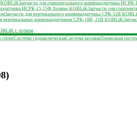
2 KOBLiK
Запчасти для горизонтального кормораздатчика ИСР
ораздатчика ИСРК-15,15Ф Хозяин KOBLiK
Запчасти для горизон
ом
Запчасти для вертикального кормораздатчика СРК-11В KOBLi
ля вертикальных кормораздатчиков СРК-18В, 21В KOBLiK
Запча
KOBLiK с лотком
в сборе
Система гидравлическая
Система весовая
Тормозная систе
8)