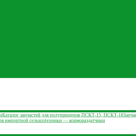
для сельского хозяйства
бункер перегрузчик зерна
Прицеп рулоновоз тракторный
Прице
ораздатчики
Запчасти для кормозаготовки
Запчасти для кормораз
асывателям удобрений
Каталог запчастей для полуприцепов ПСК
и
Каталог запчастей для полуприцепов ПСКТ-15, ПСКТ-18
Запча
ля импортной сельхозтехники — кормораздатчики