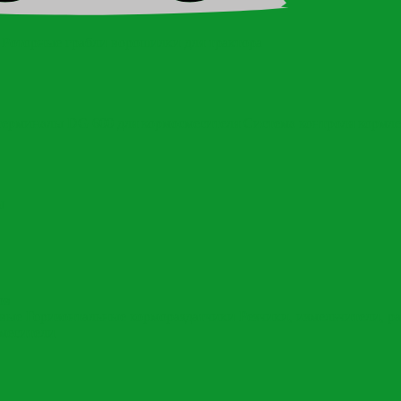
Роторные грабли ворошилки для трактора
терминалы DG 600 для кормосмесителя
Система контроля кормл
ы
ов
овые
Горизонтальные кормораздатчики
Резчики, измельчители, р
месители