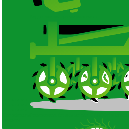
Карданный вал для сельхозтехники
О компании
О компании
О компании
Сертификаты
Ротационные бороны-мотыги CARBON и Imperia
Новости
Отзывы