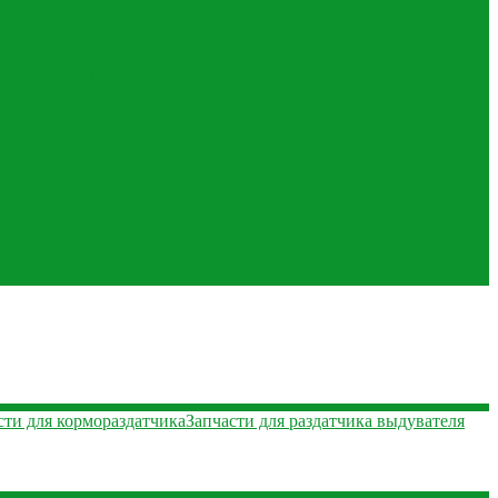
пы с толкающей
датчика
Запчасти для
Т-15, ПСКТ-18
сти для кормораздатчика
Запчасти для раздатчика выдувателя