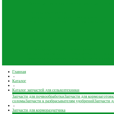
Оборотные плуги для трактора навесные
Сцепки 
Прицепы для трактора
Полуприцепы тракторные самосвальные
Прицеп 
стенкой
Прицепы тракторные самосвальные
Разбрасыватели минеральных удобрений
Разбрасыватели органических удобрений
Каталог запчастей для сельхозтехники
Запчасти для импортной сельхозтехники — корм
раздатчика выдувателя соломы
Запчасти к разбр
Запчасти для почвообработки
Главная
-
Каталог
-
Каталог запчастей для сельхозтехники
Запчасти для почвообработки
Запчасти для кормозаготовк
соломы
Запчасти к разбрасывателям удобрений
Запчасти д
-
Запчасти для кормораздатчика