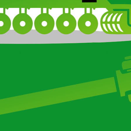
бороны БДМ на трактор
Тяжелые дисковые бороны ПРОМ АГР