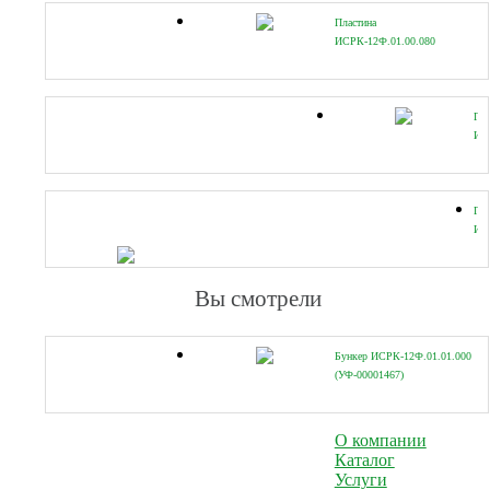
Пластина
ИСРК-12Ф.01.00.080
(УФ-00001473)
Пл
ИС
(УФ
Па
ИС
(УФ
Вы смотрели
Бункер ИСРК-12Ф.01.01.000
(УФ-00001467)
О компании
Каталог
Услуги