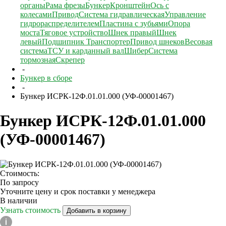
органы
Рама фрезы
Бункер
Кронштейн
Ось с
колесами
Привод
Система гидравлическая
Управление
гидрораспределителем
Пластина с зубьями
Опора
моста
Тяговое устройство
Шнек правый
Шнек
левый
Подшипник
Транспортер
Привод шнеков
Весовая
система
ТСУ и карданный вал
Шибер
Система
тормозная
Скрепер
-
Бункер в сборе
-
Бункер ИСРК-12Ф.01.01.000 (УФ-00001467)
Бункер ИСРК-12Ф.01.01.000
(УФ-00001467)
Стоимость:
По запросу
Уточните цену и срок поставки у менеджера
В наличии
Узнать стоимость
Добавить в корзину