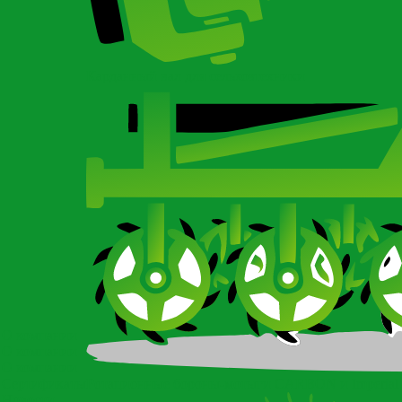
Карданный вал для сельхозтехники
О компании
О компании
О компании
Сертификаты
Ротационные бороны-мотыги CARBON и Imperial
Новости