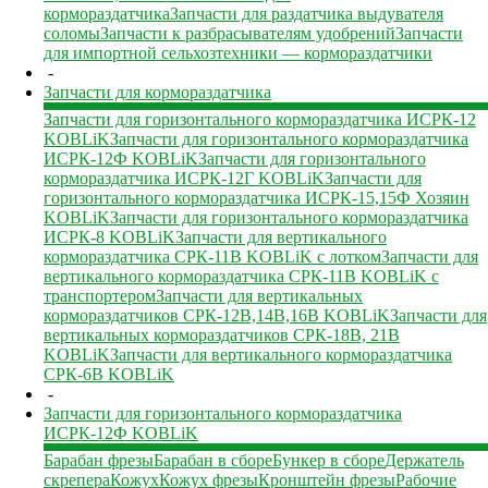
кормораздатчика
Запчасти для раздатчика выдувателя
соломы
Запчасти к разбрасывателям удобрений
Запчасти
для импортной сельхозтехники — кормораздатчики
-
Запчасти для кормораздатчика
Запчасти для горизонтального кормораздатчика ИСРК-12
KOBLiK
Запчасти для горизонтального кормораздатчика
ИСРК-12Ф KOBLiK
Запчасти для горизонтального
кормораздатчика ИСРК-12Г KOBLiK
Запчасти для
горизонтального кормораздатчика ИСРК-15,15Ф Хозяин
KOBLiK
Запчасти для горизонтального кормораздатчика
ИСРК-8 KOBLiK
Запчасти для вертикального
кормораздатчика СРК-11В KOBLiK с лотком
Запчасти для
вертикального кормораздатчика СРК-11В KOBLiK с
транспортером
Запчасти для вертикальных
кормораздатчиков СРК-12В,14В,16В KOBLiK
Запчасти для
вертикальных кормораздатчиков СРК-18В, 21В
KOBLiK
Запчасти для вертикального кормораздатчика
СРК-6В KOBLiK
-
Запчасти для горизонтального кормораздатчика
ИСРК-12Ф KOBLiK
Барабан фрезы
Барабан в сборе
Бункер в сборе
Держатель
скрепера
Кожух
Кожух фрезы
Кронштейн фрезы
Рабочие