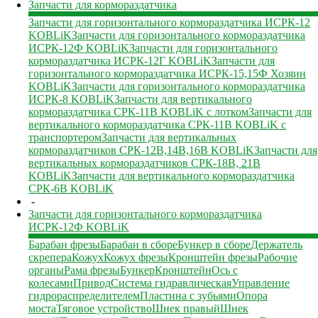
Запчасти для кормораздатчика
Запчасти для горизонтального кормораздатчика ИСРК-12
KOBLiK
Запчасти для горизонтального кормораздатчика
ИСРК-12Ф KOBLiK
Запчасти для горизонтального
кормораздатчика ИСРК-12Г KOBLiK
Запчасти для
горизонтального кормораздатчика ИСРК-15,15Ф Хозяин
KOBLiK
Запчасти для горизонтального кормораздатчика
ИСРК-8 KOBLiK
Запчасти для вертикального
кормораздатчика СРК-11В KOBLiK с лотком
Запчасти для
вертикального кормораздатчика СРК-11В KOBLiK с
транспортером
Запчасти для вертикальных
кормораздатчиков СРК-12В,14В,16В KOBLiK
Запчасти для
вертикальных кормораздатчиков СРК-18В, 21В
KOBLiK
Запчасти для вертикального кормораздатчика
СРК-6В KOBLiK
-
Запчасти для горизонтального кормораздатчика
ИСРК-12Ф KOBLiK
Барабан фрезы
Барабан в сборе
Бункер в сборе
Держатель
скрепера
Кожух
Кожух фрезы
Кронштейн фрезы
Рабочие
органы
Рама фрезы
Бункер
Кронштейн
Ось с
колесами
Привод
Система гидравлическая
Управление
гидрораспределителем
Пластина с зубьями
Опора
моста
Тяговое устройство
Шнек правый
Шнек