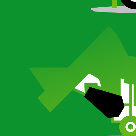
Грабли ворошилки на трактор
Роторные грабли валкообразователи для трактора