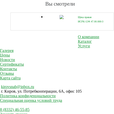
(00
Вы смотрели
Щека правая
ИСРК-12Ф.47.00.000-3
(00000026025)
О компании
Каталог
Услуги
Галерея
Цены
Новости
Сертификаты
Контакты
Отзывы
Карта сайта
kirovsnab@inbox.ru
г. Киров, ул. Потребкооперации, 6А, офис 105
Политика конфиденциальности
Специальная оценка условий труда
8 (8332) 46-55-85