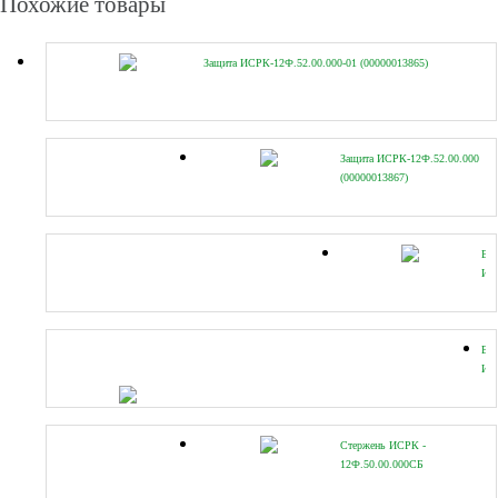
Похожие товары
Защита ИСРК-12Ф.52.00.000-01 (00000013865)
Защита ИСРК-12Ф.52.00.000
(00000013867)
Вт
ИС
Вт
ИС
(УФ
Стержень ИСРК -
12Ф.50.00.000СБ
(00000019688)