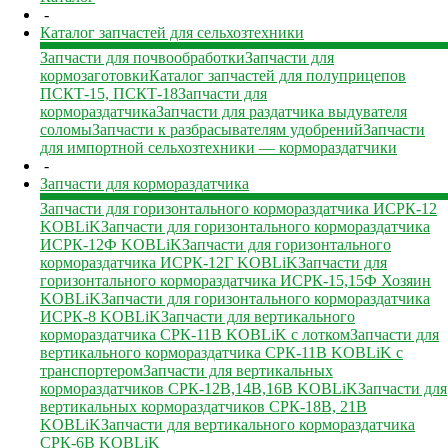
-
Каталог запчастей для сельхозтехники
Запчасти для почвообработки
Запчасти для
кормозаготовки
Каталог запчастей для полуприцепов
ПСКТ-15, ПСКТ-18
Запчасти для
кормораздатчика
Запчасти для раздатчика выдувателя
соломы
Запчасти к разбрасывателям удобрений
Запчасти
для импортной сельхозтехники — кормораздатчики
-
Запчасти для кормораздатчика
Запчасти для горизонтального кормораздатчика ИСРК-12
KOBLiK
Запчасти для горизонтального кормораздатчика
ИСРК-12Ф KOBLiK
Запчасти для горизонтального
кормораздатчика ИСРК-12Г KOBLiK
Запчасти для
горизонтального кормораздатчика ИСРК-15,15Ф Хозяин
KOBLiK
Запчасти для горизонтального кормораздатчика
ИСРК-8 KOBLiK
Запчасти для вертикального
кормораздатчика СРК-11В KOBLiK с лотком
Запчасти для
вертикального кормораздатчика СРК-11В KOBLiK с
транспортером
Запчасти для вертикальных
кормораздатчиков СРК-12В,14В,16В KOBLiK
Запчасти для
вертикальных кормораздатчиков СРК-18В, 21В
KOBLiK
Запчасти для вертикального кормораздатчика
СРК-6В KOBLiK