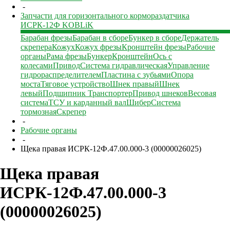
-
Запчасти для горизонтального кормораздатчика
ИСРК-12Ф KOBLiK
Барабан фрезы
Барабан в сборе
Бункер в сборе
Держатель
скрепера
Кожух
Кожух фрезы
Кронштейн фрезы
Рабочие
органы
Рама фрезы
Бункер
Кронштейн
Ось с
колесами
Привод
Система гидравлическая
Управление
гидрораспределителем
Пластина с зубьями
Опора
моста
Тяговое устройство
Шнек правый
Шнек
левый
Подшипник
Транспортер
Привод шнеков
Весовая
система
ТСУ и карданный вал
Шибер
Система
тормозная
Скрепер
-
Рабочие органы
-
Щека правая ИСРК-12Ф.47.00.000-3 (00000026025)
Щека правая
ИСРК-12Ф.47.00.000-3
(00000026025)