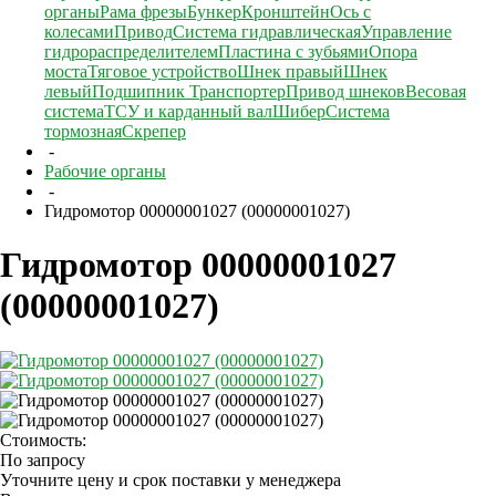
органы
Рама фрезы
Бункер
Кронштейн
Ось с
колесами
Привод
Система гидравлическая
Управление
гидрораспределителем
Пластина с зубьями
Опора
моста
Тяговое устройство
Шнек правый
Шнек
левый
Подшипник
Транспортер
Привод шнеков
Весовая
система
ТСУ и карданный вал
Шибер
Система
тормозная
Скрепер
-
Рабочие органы
-
Гидромотор 00000001027 (00000001027)
Гидромотор 00000001027
(00000001027)
Стоимость:
По запросу
Уточните цену и срок поставки у менеджера