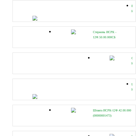
Вт
ИС
(УФ
Стержень ИСРК -
12Ф.50.00.000СБ
(00000019688)
Ск
ИС
(УФ
Шт
ИС
22
(00
Штанга ИСРК-12Ф.42.00.000
(00000001473)