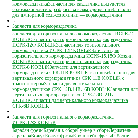
кормораздатчика
Запчасти для раздатчика выдувателя
соломы
Запчасти к разбрасывателям удобрений
Запчасти
для импортной сельхозтехники — кормораздатчики
-
Запчасти для кормораздатчика
Запчасти для горизонтального кормораздатчика ИСРК-12
KOBLiK
Запчасти для горизонтального кормораздатчика
ИСРК-12Ф KOBLiK
Запчасти для горизонтального
кормораздатчика ИСРК-12Г KOBLiK
Запчасти для
горизонтального кормораздатчика ИСРК-15,15Ф Хозяин
KOBLiK
Запчасти для горизонтального кормораздатчика
ИСРК-8 KOBLiK
Запчасти для вертикального
кормораздатчика СРК-11В KOBLiK с лотком
Запчасти для
вертикального кормораздатчика СРК-11В KOBLiK с
транспортером
Запчасти для вертикальных
кормораздатчиков СРК-12В,14В,16В KOBLiK
Запчасти для
вертикальных кормораздатчиков СРК-18В, 21В
KOBLiK
Запчасти для вертикального кормораздатчика
СРК-6В KOBLiK
-
Запчасти для горизонтального кормораздатчика
ИСРК-12Ф KOBLiK
Барабан фрезы
Барабан в сборе
Бункер в сборе
Держатель
скрепера
Кожух
Кожух фрезы
Кронштейн фрезы
Рабочие