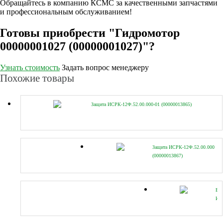
Обращайтесь в компанию КСМС за качественными запчастями
и профессиональным обслуживанием!
Готовы приобрести "Гидромотор
00000001027 (00000001027)"?
Узнать стоимость
Задать вопрос менеджеру
Похожие товары
Защита ИСРК-12Ф.52.00.000-01 (00000013865)
Защита ИСРК-12Ф.52.00.000
(00000013867)
Вт
ИС