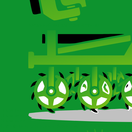
Карданный вал для сельхозтехники
О компании
О компании
О компании
Сертификаты
Ротационные бороны-мотыги CARBON и Imperial
Новости