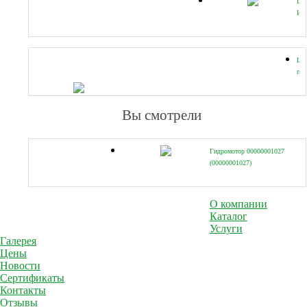
Шп
ИС
03
(00
Ще
пра
ИС
3
(00
Вы смотрели
Гидромотор 00000001027
(00000001027)
О компании
Каталог
Услуги
Галерея
Цены
Новости
Сертификаты
Контакты
Отзывы