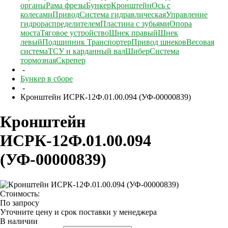
органы
Рама фрезы
Бункер
Кронштейн
Ось с
колесами
Привод
Система гидравлическая
Управление
гидрораспределителем
Пластина с зубьями
Опора
моста
Тяговое устройство
Шнек правый
Шнек
левый
Подшипник
Транспортер
Привод шнеков
Весовая
система
ТСУ и карданный вал
Шибер
Система
тормозная
Скрепер
-
Бункер в сборе
-
Кронштейн ИСРК-12Ф.01.00.094 (УФ-00000839)
Кронштейн
ИСРК-12Ф.01.00.094
(УФ-00000839)
Стоимость:
По запросу
Уточните цену и срок поставки у менеджера
В наличии