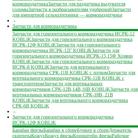
кормораздатчика
Запчасти для раздатчика выдувателя
соломы
Запчасти к разбрасывателям удобрений
Запчасти
для импортной сельхозтехники — кормораздатчики
-
Запчасти для кормораздатчика
Запчасти для горизонтального кормораздатчика ИСРК-12
KOBLiK
Запчасти для горизонтального кормораздатчика
ИСРК-12Ф KOBLiK
Запчасти для горизонтального
кормораздатчика ИСРК-12Г KOBLiK
Запчасти для
горизонтального кормораздатчика ИСРК-15,15Ф Хозяин
KOBLiK
Запчасти для горизонтального кормораздатчика
ИСРК-8 KOBLiK
Запчасти для вертикального
кормораздатчика СРК-11В KOBLiK с лотком
Запчасти для
вертикального кормораздатчика СРК-11В KOBLiK с
транспортером
Запчасти для вертикальных
кормораздатчиков СРК-12В,14В,16В KOBLiK
Запчасти для
вертикальных кормораздатчиков СРК-18В, 21В
KOBLiK
Запчасти для вертикального кормораздатчика
СРК-6В KOBLiK
-
Запчасти для горизонтального кормораздатчика
ИСРК-12Ф KOBLiK
Барабан фрезы
Барабан в сборе
Бункер в сборе
Держатель
скрепера
Кожух
Кожух фрезы
Кронштейн фрезы
Рабочие