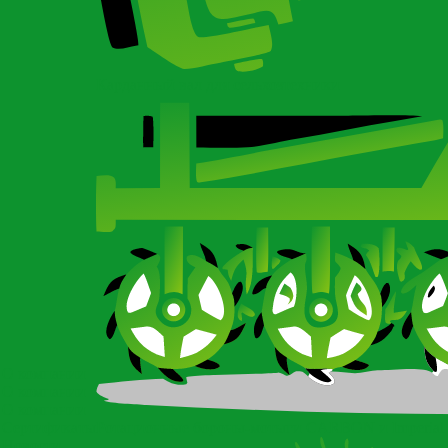
Карданный вал для сельхозтехники
О компании
О компании
О компании
Сертификаты
Ротационные бороны-мотыги CARBON и Imperial
Новости