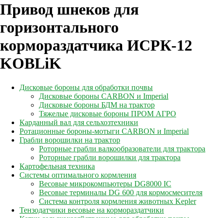
Привод шнеков для
горизонтального
кормораздатчика ИСРК-12
KOBLiK
Дисковые бороны для обработки почвы
Дисковые бороны CARBON и Imperial
Дисковые бороны БДМ на трактор
Тяжелые дисковые бороны ПРОМ АГРО
Карданный вал для сельхозтехники
Ротационные бороны-мотыги CARBON и Imperial
Грабли ворошилки на трактор
Роторные грабли валкообразователи для трактора
Роторные грабли ворошилки для трактора
Картофельная техника
Системы оптимального кормления
Весовые микрокомпьютеры DG8000 IC
Весовые терминалы DG 600 для кормосмесителя
Система контроля кормления животных Kepler
Тензодатчики весовые на кормораздатчики