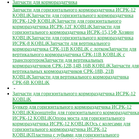
Запчасти для кормораздатчика
Запчасти для горизонтального кормораздатчика ИСРК-12
KOBLiK
Запчасти для горизонтального кормораздатчика
ИСРК-12Ф KOBLiK
Запчасти для горизонтального
кормораздатчика ИСРК-12Г KOBLiK
Запчасти для
горизонтального кормораздатчика ИСРК-15,15Ф Хозяин
KOBLiK
Запчасти для горизонтального кормораздатчика
ИСРК-8 KOBLiK
Запчасти для вертикального
кормораздатчика СРК-11В KOBLiK с лотком
Запчасти для
вертикального кормораздатчика СРК-11В KOBLiK с
транспортером
Запчасти для вертикальных
кормораздатчиков СРК-12В,14В,16В KOBLiK
Запчасти для
вертикальных кормораздатчиков СРК-18В, 21В
KOBLiK
Запчасти для вертикального кормораздатчика
СРК-6В KOBLiK
-
Запчасти для горизонтального кормораздатчика ИСРК-12
KOBLiK
Бункер для горизонтального кормораздатчика ИСРК-12
KOBLiK
Кронштейн для горизонтального кормораздатчика
ИСРК-12 KOBLiK
Опора моста для горизонтального
кормораздатчика ИСРК-12 KOBLiK
Ось с колесами для
горизонтального кормораздатчика ИСРК-12
KOBLiK
Пластина с зубьями для горизонтального