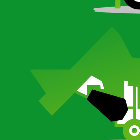
Грабли ворошилки на трактор
Роторные грабли валкообразователи для трактора