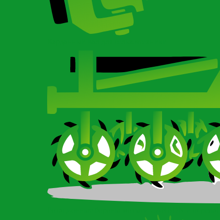
Карданный вал для сельхозтехники
Ротационные бороны-мотыги CARBON и Imperial