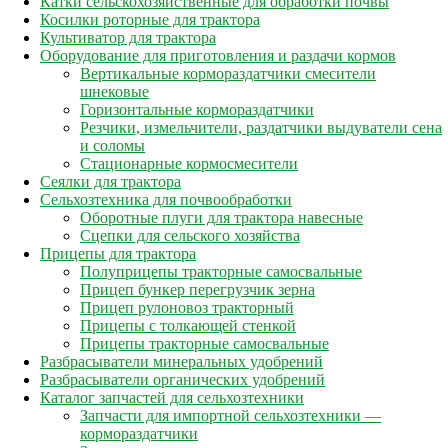
Катки сельскохозяйственные для обработки почвы
Косилки роторные для трактора
Культиватор для трактора
Оборудование для приготовления и раздачи кормов
Вертикальные кормораздатчики смесители
шнековые
Горизонтальные кормораздатчики
Резчики, измельчители, раздатчики выдуватели сена
и соломы
Стационарные кормосмесители
Сеялки для трактора
Сельхозтехника для почвообработки
Оборотные плуги для трактора навесные
Сцепки для сельского хозяйства
Прицепы для трактора
Полуприцепы тракторные самосвальные
Прицеп бункер перегрузчик зерна
Прицеп рулоновоз тракторный
Прицепы с толкающей стенкой
Прицепы тракторные самосвальные
Разбрасыватели минеральных удобрений
Разбрасыватели органических удобрений
Каталог запчастей для сельхозтехники
Запчасти для импортной сельхозтехники —
кормораздатчики