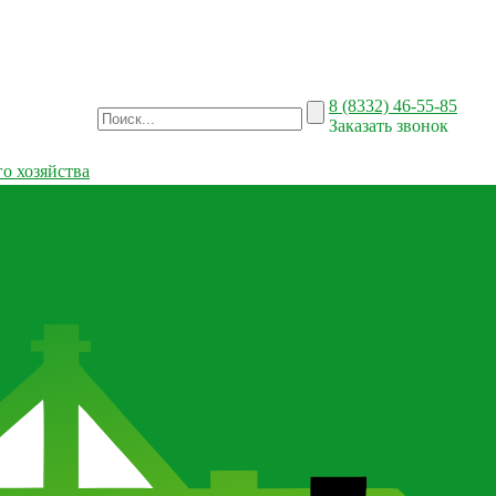
8 (8332) 46-55-85
Заказать звонок
о хозяйства
й вал для сельхозтехники
Ротационные бороны-мотыги CARBON
темы оптимального кормления
Тензодатчики весовые на кормор
лки роторные для трактора
Культиватор для трактора
Оборудован
тора
Сельхозтехника для почвообработки
Прицепы для трактора
еских удобрений
Каталог запчастей для сельхозтехники