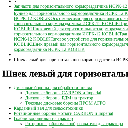
-
Запчасти для горизонтального кормораздатчика ИСРК-1
Бункер для горизонтального кормораздатчика ИСРК-12
ИСРК-12 KOBLiK
Ось с колесами для горизонтального
горизонтального кормораздатчика ИСРК-12 KOBLiK
При
KOBLiK
Шнек левый для горизонтального кормораздат
горизонтального кормораздатчика ИСРК-12 KOBLiK
Тра
ИСРК-12 KOBLiK
Тяговое устройство для горизонталь
KOBLiK
Шнек правый для горизонтального корморазда
кормораздатчика ИСРК-12 KOBLiK
-
Шнек левый для горизонтального кормораздатчика ИСР
Шнек левый для горизонтал
Дисковые бороны для обработки почвы
Дисковые бороны CARBON и Imperial
Дисковые бороны БДМ на трактор
Тяжелые дисковые бороны ПРОМ АГРО
Карданный вал для сельхозтехники
Ротационные бороны-мотыги CARBON и Imperial
Грабли ворошилки на трактор
Роторные грабли валкообразователи для трактора