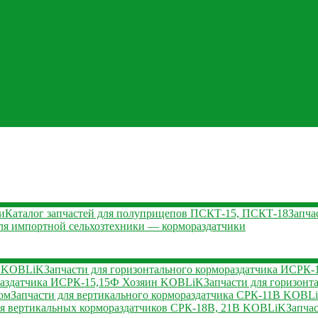
ораздатчики
Запчасти для кормозаготовки
Запчасти для кормораз
асывателям удобрений
Каталог запчастей для полуприцепов ПСК
и
Каталог запчастей для полуприцепов ПСКТ-15, ПСКТ-18
Запча
ля импортной сельхозтехники — кормораздатчики
2 KOBLiK
Запчасти для горизонтального кормораздатчика ИСР
ораздатчика ИСРК-15,15Ф Хозяин KOBLiK
Запчасти для горизон
ом
Запчасти для вертикального кормораздатчика СРК-11В KOBLi
ля вертикальных кормораздатчиков СРК-18В, 21В KOBLiK
Запча