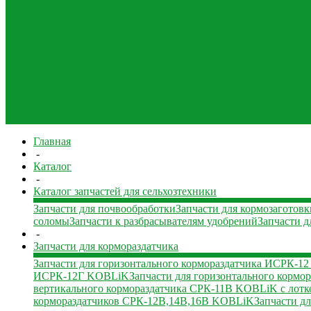
стенкой
Прицепы тракторные самосвальные
Разбрасыватели минеральных удобрений
Разбрасыватели органических удобрений
Каталог запчастей для сельхозтехники
Запчасти для импортной сельхозтехники — корм
раздатчика выдувателя соломы
Запчасти к разбр
Запчасти для почвообработки
Главная
-
Каталог
-
Каталог запчастей для сельхозтехники
Запчасти для почвообработки
Запчасти для кормозаготовк
соломы
Запчасти к разбрасывателям удобрений
Запчасти д
-
Запчасти для кормораздатчика
Запчасти для горизонтального кормораздатчика ИСРК-1
ИСРК-12Г KOBLiK
Запчасти для горизонтального корм
вертикального кормораздатчика СРК-11В KOBLiK с лотк
кормораздатчиков СРК-12В,14В,16В KOBLiK
Запчасти д