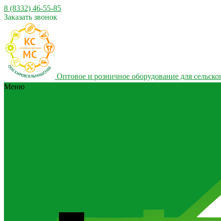
8 (8332) 46-55-85
Заказать звонок
Оптовое и розничное оборудование для сельског
Меню
Каталог
Каталог
Дисковые бороны для обработки почвы
Карданны
ворошилки на трактор
Картофельная техника
Сис
сельскохозяйственные для обработки почвы
Коси
приготовления и раздачи кормов
Сеялки для трак
минеральных удобрений
Разбрасыватели органич