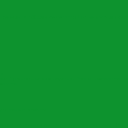
терминалы DG 600 для кормосмесителя
Система контроля кормл
ы
ов
овые
Горизонтальные кормораздатчики
Резчики, измельчители, р
месители
для сельского хозяйства
бункер перегрузчик зерна
Прицеп рулоновоз тракторный
Прице