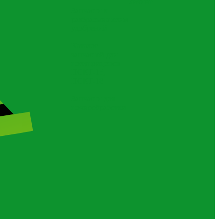
лизинг
Запчасти к
разбрасывателям
удобрений
Каталог
запчастей для
полуприцепов
ПСКТ-15,
ПСКТ-18
Запчасти для
почвообработки