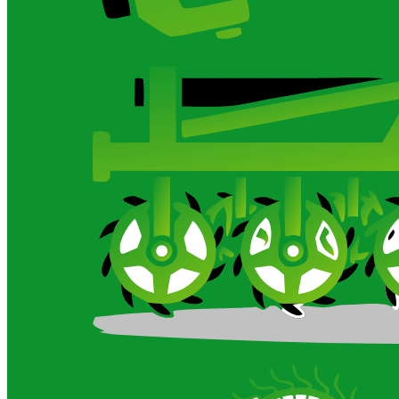
Карданный вал для сельхозтехники
Ротационные бороны-мотыги CARBON и Imperia