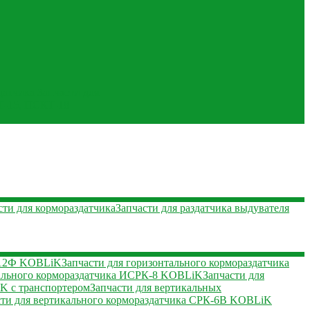
датчика
Запчасти для
Т-15, ПСКТ-18
сти для кормораздатчика
Запчасти для раздатчика выдувателя
К-12Ф KOBLiK
Запчасти для горизонтального кормораздатчика
тального кормораздатчика ИСРК-8 KOBLiK
Запчасти для
K с транспортером
Запчасти для вертикальных
сти для вертикального кормораздатчика СРК-6В KOBLiK