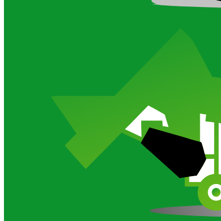
Грабли ворошилки на трактор
Роторные грабли валкообразователи для трактора