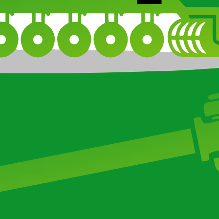
бороны БДМ на трактор
Тяжелые дисковые бороны ПРОМ АГР