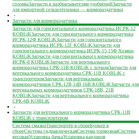
соломы
Запчасти к разбрасывателям удобрений
Запчасти
для импортной сельхозтехники — кормораздатчики
-
Запчасти для кормораздатчика
Запчасти для горизонтального кормораздатчика ИСРК-12
KOBLiK
Запчасти для горизонтального кормораздатчика
ИСРК-12Ф KOBLiK
Запчасти для горизонтального
кормораздатчика ИСРК-12Г KOBLiK
Запчасти для
горизонтального кормораздатчика ИСРК-15,15Ф Хозяин
KOBLiK
Запчасти для горизонтального кормораздатчика
ИСРК-8 KOBLiK
Запчасти для вертикального
кормораздатчика СРК-11В KOBLiK с лотком
Запчасти для
вертикального кормораздатчика СРК-11В KOBLiK с
транспортером
Запчасти для вертикальных
кормораздатчиков СРК-12В,14В,16В KOBLiK
Запчасти для
вертикальных кормораздатчиков СРК-18В, 21В
KOBLiK
Запчасти для вертикального кормораздатчика
СРК-6В KOBLiK
-
Запчасти для вертикального кормораздатчика СРК-11В
KOBLiK с транспортером
Система смазки
Транспортёр в сборе
Бункер в
сборе
Система гидравлическая
Система тормозная
Система
весовая
Установка бачка
Установка карданов