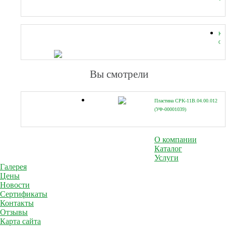
11B
(УФ
Кр
CP
11B
(УФ
Вы смотрели
Пластина CPK-11B.04.00.012
(УФ-00001039)
О компании
Каталог
Услуги
Галерея
Цены
Новости
Сертификаты
Контакты
Отзывы
Карта сайта