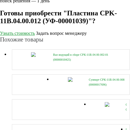
поиск решения — 1 день
Готовы приобрести "Пластина CPK-
11B.04.00.012 (УФ-00001039)"?
Узнать стоимость
Задать вопрос менеджеру
Похожие товары
Вал ведущий в сборе СРК-11В.04.00.002-01
(00000018425)
Суппорт СРК-11В.04.00.008
(00000017696)
Ск
CP
11B
(УФ
Пр