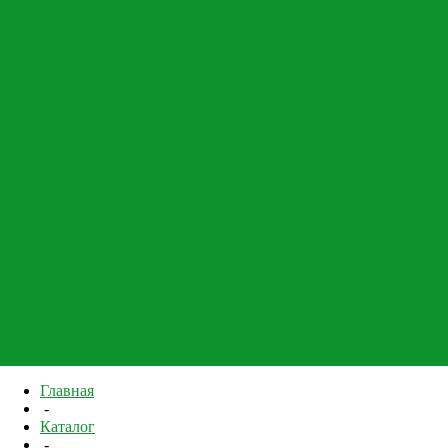
сельхозтехники
Запчасти для
импортной
сельхозтехники —
кормораздатчики
Запчасти для
кормозаготовки
Запчасти для
кормораздатчика
Запчасти для
раздатчика
выдувателя соломы
Запчасти к
разбрасывателям
удобрений
Каталог
запчастей для
полуприцепов
ПСКТ-15, ПСКТ-18
Запчасти для
почвообработки
Главная
-
Каталог
-