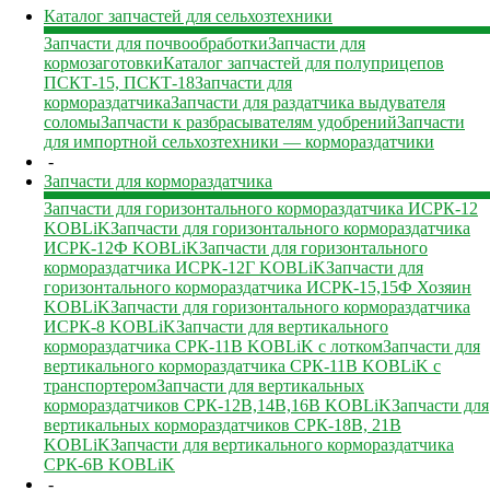
Каталог запчастей для сельхозтехники
Запчасти для почвообработки
Запчасти для
кормозаготовки
Каталог запчастей для полуприцепов
ПСКТ-15, ПСКТ-18
Запчасти для
кормораздатчика
Запчасти для раздатчика выдувателя
соломы
Запчасти к разбрасывателям удобрений
Запчасти
для импортной сельхозтехники — кормораздатчики
-
Запчасти для кормораздатчика
Запчасти для горизонтального кормораздатчика ИСРК-12
KOBLiK
Запчасти для горизонтального кормораздатчика
ИСРК-12Ф KOBLiK
Запчасти для горизонтального
кормораздатчика ИСРК-12Г KOBLiK
Запчасти для
горизонтального кормораздатчика ИСРК-15,15Ф Хозяин
KOBLiK
Запчасти для горизонтального кормораздатчика
ИСРК-8 KOBLiK
Запчасти для вертикального
кормораздатчика СРК-11В KOBLiK с лотком
Запчасти для
вертикального кормораздатчика СРК-11В KOBLiK с
транспортером
Запчасти для вертикальных
кормораздатчиков СРК-12В,14В,16В KOBLiK
Запчасти для
вертикальных кормораздатчиков СРК-18В, 21В
KOBLiK
Запчасти для вертикального кормораздатчика
СРК-6В KOBLiK
-