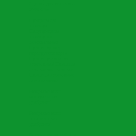
Сцепки для сельского
хозяйства
Прицепы для
трактора
Полуприцепы
тракторные
самосвальные
Прицеп бункер
перегрузчик зерна
Прицеп рулоновоз
тракторный
Прицепы
с толкающей стенкой
Прицепы тракторные
самосвальные
Разбрасыватели
минеральных
удобрений
Разбрасыватели
органических
удобрений
Каталог запчастей для