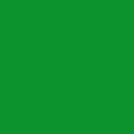
Катки
сельскохозяйственные
для обработки почвы
Косилки роторные
для трактора
Культиватор для
трактора
Оборудование для
приготовления и
раздачи кормов
Сеялки для трактора
Сельхозтехника для
почвообработки
Прицепы для
трактора
Разбрасыватели
минеральных
удобрений
Разбрасыватели
органических
удобрений
Каталог
запчастей для
сельхозтехники
Дисковые бороны для