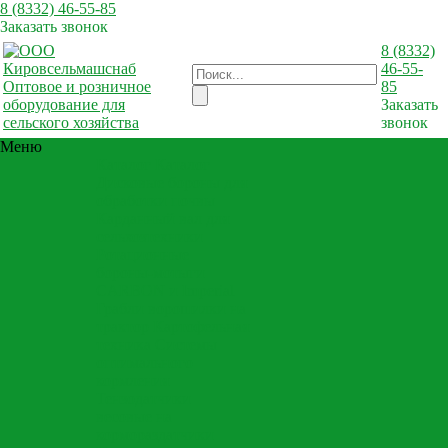
8 (8332) 46-55-85
Заказать звонок
8 (8332)
46-55-
Оптовое и розничное
85
оборудование для
Заказать
сельского хозяйства
звонок
Меню
Каталог
Каталог
Дисковые бороны для
обработки почвы
Карданный вал для
сельхозтехники
Ротационные
бороны-мотыги
CARBON и Imperial
Грабли ворошилки на
трактор
Картофельная
техника
Системы
оптимального
кормления
Тензодатчики
весовые на
кормораздатчики