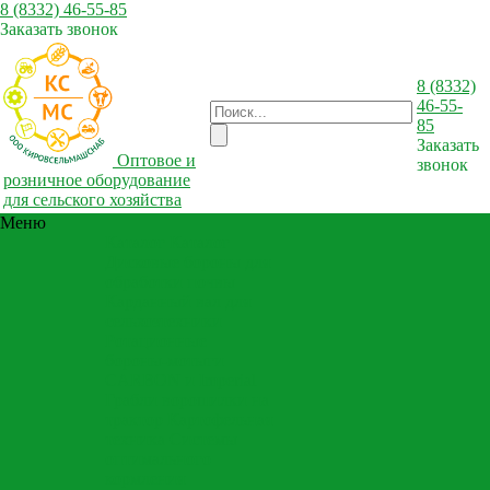
8 (8332) 46-55-85
Заказать звонок
8 (8332)
46-55-
85
Заказать
Оптовое и
звонок
розничное оборудование
для сельского хозяйства
Меню
Каталог
Каталог
Дисковые бороны для
обработки почвы
Карданный вал для
сельхозтехники
Ротационные
бороны-мотыги
CARBON и Imperial
Грабли ворошилки на
трактор
Картофельная
техника
Системы
оптимального
кормления