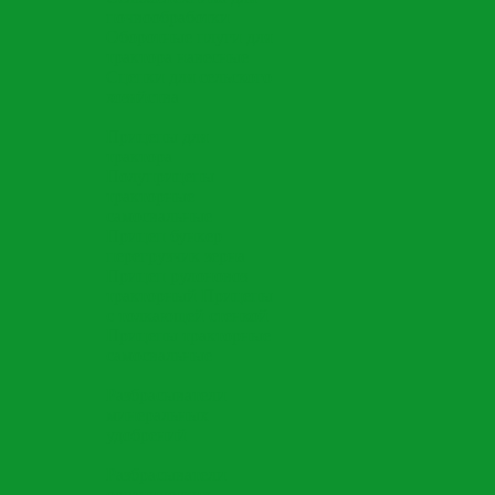
почвообработки
Оборотные плуги для
трактора навесные
Сцепки для сельского
хозяйства
Прицепы для
трактора
Полуприцепы
тракторные
самосвальные
Прицеп бункер
перегрузчик зерна
Прицеп рулоновоз
тракторный
Прицепы
с толкающей стенкой
Прицепы тракторные
самосвальные
Разбрасыватели
минеральных
удобрений
Разбрасыватели
органических