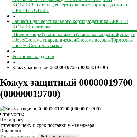
KOBLiK
Запчасти для вертикального кормораздатчика
СРК-6В KOBLiK
-
Запчасти для вертикального кормораздатчика СРК-11В
KOBLiK с лотком
Шнек в сборе
Установка бачка
Установка карданов
Бункер в
сборе
Система гидравлическая
Система весовая
Тормозная
система
Система смазки
-
Установка карданов
-
Кожух защитный 00000019700 (00000019700)
Кожух защитный 00000019700
(00000019700)
Стоимость:
По запросу
Уточните цену и срок поставки у менеджера
В наличии
Узнать стоимость
Добавить в корзину