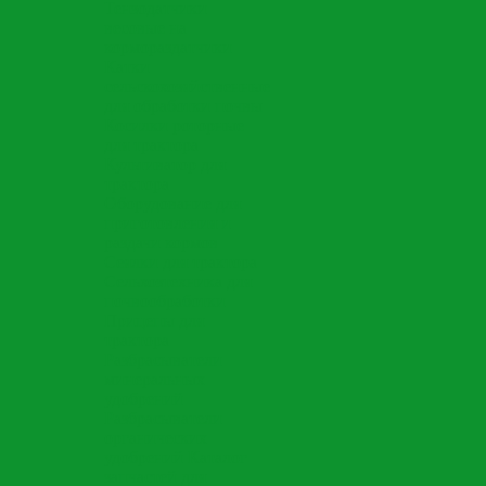
Тензодатчики
весовые на
кормораздатчики
Катки
сельскохозяйственные
для обработки почвы
Косилки роторные
для трактора
Культиватор для
трактора
Оборудование для
приготовления и
раздачи кормов
Сеялки для трактора
Сельхозтехника для
почвообработки
Прицепы для
трактора
Разбрасыватели
минеральных
удобрений
Разбрасыватели
органических
удобрений
Каталог
запчастей для