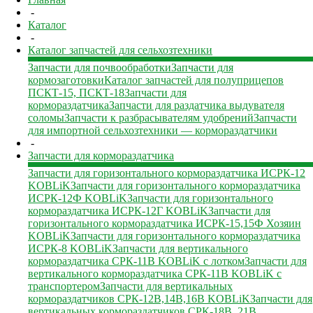
-
Каталог
-
Каталог запчастей для сельхозтехники
Запчасти для почвообработки
Запчасти для
кормозаготовки
Каталог запчастей для полуприцепов
ПСКТ-15, ПСКТ-18
Запчасти для
кормораздатчика
Запчасти для раздатчика выдувателя
соломы
Запчасти к разбрасывателям удобрений
Запчасти
для импортной сельхозтехники — кормораздатчики
-
Запчасти для кормораздатчика
Запчасти для горизонтального кормораздатчика ИСРК-12
KOBLiK
Запчасти для горизонтального кормораздатчика
ИСРК-12Ф KOBLiK
Запчасти для горизонтального
кормораздатчика ИСРК-12Г KOBLiK
Запчасти для
горизонтального кормораздатчика ИСРК-15,15Ф Хозяин
KOBLiK
Запчасти для горизонтального кормораздатчика
ИСРК-8 KOBLiK
Запчасти для вертикального
кормораздатчика СРК-11В KOBLiK с лотком
Запчасти для
вертикального кормораздатчика СРК-11В KOBLiK с
транспортером
Запчасти для вертикальных
кормораздатчиков СРК-12В,14В,16В KOBLiK
Запчасти для
вертикальных кормораздатчиков СРК-18В, 21В