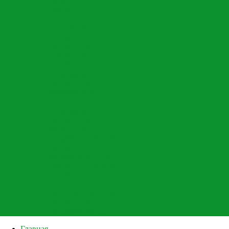
удобрений
Каталог запчастей для
сельхозтехники
Запчасти для
импортной
сельхозтехники —
кормораздатчики
Запчасти для
кормозаготовки
Запчасти для
кормораздатчика
Запчасти для
раздатчика
выдувателя соломы
Запчасти к
разбрасывателям
удобрений
Каталог
запчастей для
полуприцепов
ПСКТ-15, ПСКТ-18
Запчасти для
почвообработки
Главная