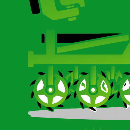
Карданный вал для сельхозтехники
О компании
О компании
О компании
Сертификаты
Ротационные бороны-мотыги CARBON и Imperial
Новости