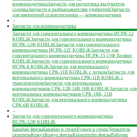
кормораздатчика
Запчасти для раздатчика выдувателя
соломы
Запчасти к разбрасывателям удобрений
Запчасти
для импортной сельхозтехники — кормораздатчики
-
Запчасти для кормораздатчика
Запчасти для горизонтального кормораздатчика ИСРК-12
KOBLiK
Запчасти для горизонтального кормораздатчика
ИСРК-12Ф KOBLiK
Запчасти для горизонтального
кормораздатчика ИСРК-12Г KOBLiK
Запчасти для
горизонтального кормораздатчика ИСРК-15,15Ф Хозяин
KOBLiK
Запчасти для горизонтального кормораздатчика
ИСРК-8 KOBLiK
Запчасти для вертикального
кормораздатчика СРК-11В KOBLiK с лотком
Запчасти для
вертикального кормораздатчика СРК-11В KOBLiK с
транспортером
Запчасти для вертикальных
кормораздатчиков СРК-12В,14В,16В KOBLiK
Запчасти для
вертикальных кормораздатчиков СРК-18В, 21В
KOBLiK
Запчасти для вертикального кормораздатчика
СРК-6В KOBLiK
-
Запчасти для горизонтального кормораздатчика
ИСРК-12Ф KOBLiK
Барабан фрезы
Барабан в сборе
Бункер в сборе
Держатель
скрепера
Кожух
Кожух фрезы
Кронштейн фрезы
Рабочие