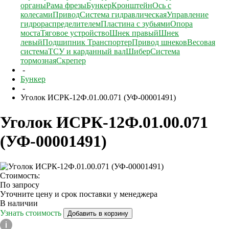
органы
Рама фрезы
Бункер
Кронштейн
Ось с
колесами
Привод
Система гидравлическая
Управление
гидрораспределителем
Пластина с зубьями
Опора
моста
Тяговое устройство
Шнек правый
Шнек
левый
Подшипник
Транспортер
Привод шнеков
Весовая
система
ТСУ и карданный вал
Шибер
Система
тормозная
Скрепер
-
Бункер
-
Уголок ИСРК-12Ф.01.00.071 (УФ-00001491)
Уголок ИСРК-12Ф.01.00.071
(УФ-00001491)
Стоимость:
По запросу
Уточните цену и срок поставки у менеджера
В наличии
Узнать стоимость
Добавить в корзину