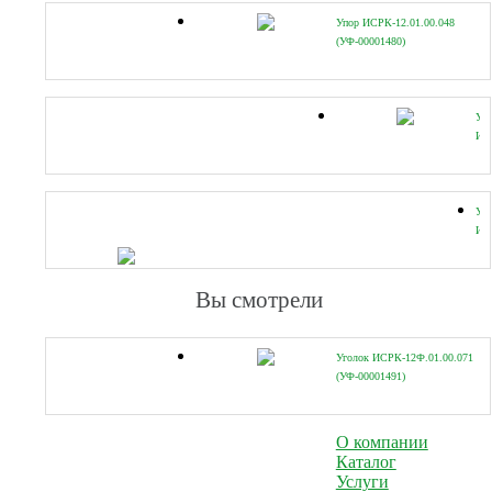
Упор ИСРК-12.01.00.048
(УФ-00001480)
Ух
ИСР
(УФ
Уг
ИС
(УФ
Вы смотрели
Уголок ИСРК-12Ф.01.00.071
(УФ-00001491)
О компании
Каталог
Услуги