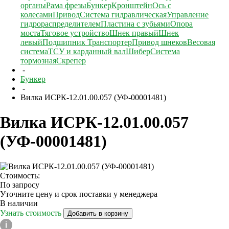
органы
Рама фрезы
Бункер
Кронштейн
Ось с
колесами
Привод
Система гидравлическая
Управление
гидрораспределителем
Пластина с зубьями
Опора
моста
Тяговое устройство
Шнек правый
Шнек
левый
Подшипник
Транспортер
Привод шнеков
Весовая
система
ТСУ и карданный вал
Шибер
Система
тормозная
Скрепер
-
Бункер
-
Вилка ИСРК-12.01.00.057 (УФ-00001481)
Вилка ИСРК-12.01.00.057
(УФ-00001481)
Стоимость:
По запросу
Уточните цену и срок поставки у менеджера
В наличии
Узнать стоимость
Добавить в корзину