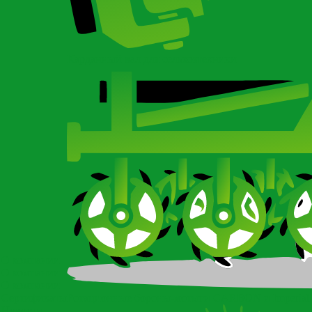
Карданный вал для сельхозтехники
О компании
О компании
О компании
Сертификаты
Ротационные бороны-мотыги CARBON и Imperial
Новости