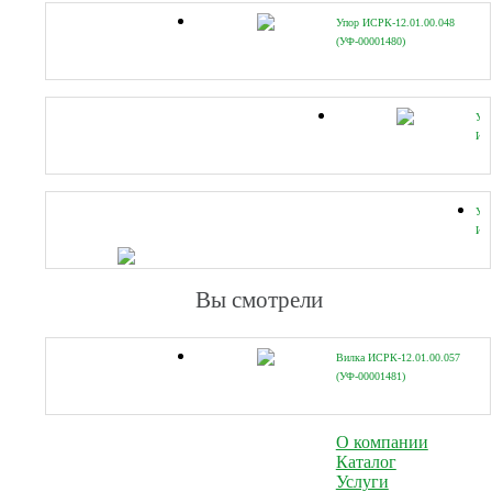
Упор ИСРК-12.01.00.048
(УФ-00001480)
Ух
ИСР
(УФ
Уг
ИС
(УФ
Вы смотрели
Вилка ИСРК-12.01.00.057
(УФ-00001481)
О компании
Каталог
Услуги