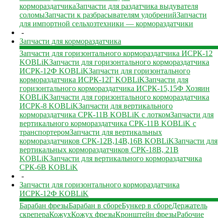
кормораздатчика
Запчасти для раздатчика выдувателя
соломы
Запчасти к разбрасывателям удобрений
Запчасти
для импортной сельхозтехники — кормораздатчики
-
Запчасти для кормораздатчика
Запчасти для горизонтального кормораздатчика ИСРК-12
KOBLiK
Запчасти для горизонтального кормораздатчика
ИСРК-12Ф KOBLiK
Запчасти для горизонтального
кормораздатчика ИСРК-12Г KOBLiK
Запчасти для
горизонтального кормораздатчика ИСРК-15,15Ф Хозяин
KOBLiK
Запчасти для горизонтального кормораздатчика
ИСРК-8 KOBLiK
Запчасти для вертикального
кормораздатчика СРК-11В KOBLiK с лотком
Запчасти для
вертикального кормораздатчика СРК-11В KOBLiK с
транспортером
Запчасти для вертикальных
кормораздатчиков СРК-12В,14В,16В KOBLiK
Запчасти для
вертикальных кормораздатчиков СРК-18В, 21В
KOBLiK
Запчасти для вертикального кормораздатчика
СРК-6В KOBLiK
-
Запчасти для горизонтального кормораздатчика
ИСРК-12Ф KOBLiK
Барабан фрезы
Барабан в сборе
Бункер в сборе
Держатель
скрепера
Кожух
Кожух фрезы
Кронштейн фрезы
Рабочие