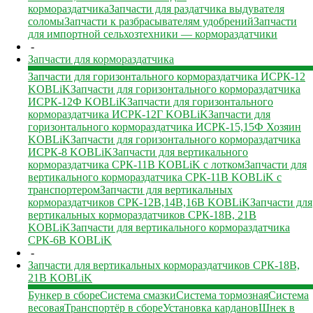
кормораздатчика
Запчасти для раздатчика выдувателя
соломы
Запчасти к разбрасывателям удобрений
Запчасти
для импортной сельхозтехники — кормораздатчики
-
Запчасти для кормораздатчика
Запчасти для горизонтального кормораздатчика ИСРК-12
KOBLiK
Запчасти для горизонтального кормораздатчика
ИСРК-12Ф KOBLiK
Запчасти для горизонтального
кормораздатчика ИСРК-12Г KOBLiK
Запчасти для
горизонтального кормораздатчика ИСРК-15,15Ф Хозяин
KOBLiK
Запчасти для горизонтального кормораздатчика
ИСРК-8 KOBLiK
Запчасти для вертикального
кормораздатчика СРК-11В KOBLiK с лотком
Запчасти для
вертикального кормораздатчика СРК-11В KOBLiK с
транспортером
Запчасти для вертикальных
кормораздатчиков СРК-12В,14В,16В KOBLiK
Запчасти для
вертикальных кормораздатчиков СРК-18В, 21В
KOBLiK
Запчасти для вертикального кормораздатчика
СРК-6В KOBLiK
-
Запчасти для вертикальных кормораздатчиков СРК-18В,
21В KOBLiK
Бункер в сборе
Система смазки
Система тормозная
Система
весовая
Транспортёр в сборе
Установка карданов
Шнек в