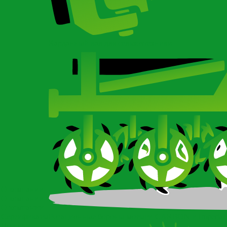
Карданный вал для сельхозтехники
О компании
О компании
О компании
Сертификаты
Ротационные бороны-мотыги CARBON и Imperial
Новости