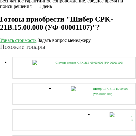
Бесплатное гарантийное сопровождение, среднее время на
поиск решения — 1 день
Готовы приобрести "Шибер CPK-
21B.15.00.000 (УФ-00001107)"?
Узнать стоимость
Задать вопрос менеджеру
Похожие товары
Система весовая CPK-21B.09.00.000 (УФ-00001106)
Шибер CPK-21B.15.00.000
(УФ-00001107)
Ды
пра
CP
21B
(УФ