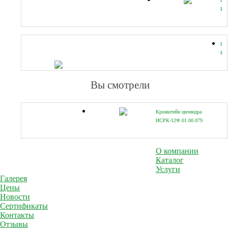
Пл
ИС
(УФ
Па
ИС
(УФ
Вы смотрели
Кронштейн цилиндра
ИСРК-12Ф.01.00.079
(УФ-00001472)
О компании
Каталог
Услуги
Галерея
Цены
Новости
Сертификаты
Контакты
Отзывы