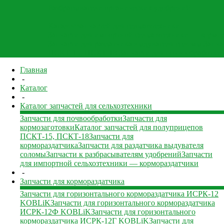
Разбрасыватели органических удобрений
Каталог запчастей для сельхозтехники
Запчасти для импортной сельхозтехники — кормо
Запчасти для раздатчика выдувателя соломы
Запча
ПСКТ-15, ПСКТ-18
Запчасти для почвообработки
Главная
-
Каталог
-
Каталог запчастей для сельхозтехники
Запчасти для почвообработки
Запчасти для
кормозаготовки
Каталог запчастей для полуприцепов
ПСКТ-15, ПСКТ-18
Запчасти для
кормораздатчика
Запчасти для раздатчика выдувателя
соломы
Запчасти к разбрасывателям удобрений
Запчасти
для импортной сельхозтехники — кормораздатчики
-
Запчасти для кормораздатчика
Запчасти для горизонтального кормораздатчика ИСРК-12
KOBLiK
Запчасти для горизонтального кормораздатчика
ИСРК-12Ф KOBLiK
Запчасти для горизонтального
кормораздатчика ИСРК-12Г KOBLiK
Запчасти для