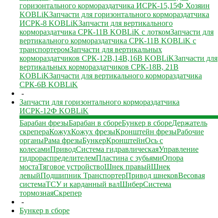
горизонтального кормораздатчика ИСРК-15,15Ф Хозяин
KOBLiK
Запчасти для горизонтального кормораздатчика
ИСРК-8 KOBLiK
Запчасти для вертикального
кормораздатчика СРК-11В KOBLiK с лотком
Запчасти для
вертикального кормораздатчика СРК-11В KOBLiK с
транспортером
Запчасти для вертикальных
кормораздатчиков СРК-12В,14В,16В KOBLiK
Запчасти для
вертикальных кормораздатчиков СРК-18В, 21В
KOBLiK
Запчасти для вертикального кормораздатчика
СРК-6В KOBLiK
-
Запчасти для горизонтального кормораздатчика
ИСРК-12Ф KOBLiK
Барабан фрезы
Барабан в сборе
Бункер в сборе
Держатель
скрепера
Кожух
Кожух фрезы
Кронштейн фрезы
Рабочие
органы
Рама фрезы
Бункер
Кронштейн
Ось с
колесами
Привод
Система гидравлическая
Управление
гидрораспределителем
Пластина с зубьями
Опора
моста
Тяговое устройство
Шнек правый
Шнек
левый
Подшипник
Транспортер
Привод шнеков
Весовая
система
ТСУ и карданный вал
Шибер
Система
тормозная
Скрепер
-
Бункер в сборе