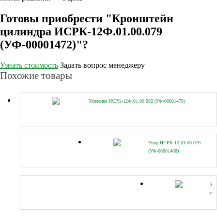
Готовы приобрести "Кронштейн
цилиндра ИСРК-12Ф.01.00.079
(УФ-00001472)"?
Узнать стоимость
Задать вопрос менеджеру
Похожие товары
Усиление ИСРК-12Ф.01.00.092 (УФ-00001478)
Упор ИСРК-12.01.00.070
(УФ-00001468)
Ух
цил
ИС
(УФ