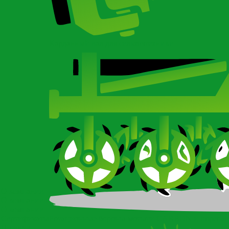
Карданный вал для сельхозтехники
О компании
О компании
О компании
Сертификаты
Ротационные бороны-мотыги CARBON и Imperial
Новости