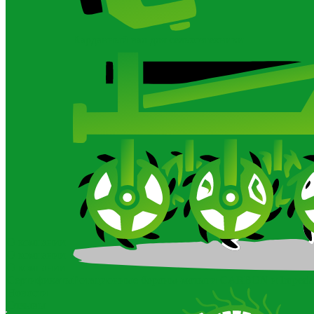
Карданный вал для сельхозтехники
О компании
О компании
О компании
Сертификаты
Ротационные бороны-мотыги CARBON и Imperia
Новости
Отзывы