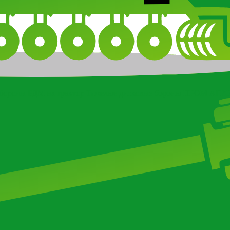
бороны БДМ на трактор
Тяжелые дисковые бороны ПРОМ АГР