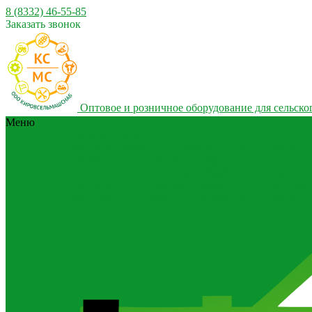
8 (8332) 46-55-85
Заказать звонок
Оптовое и розничное оборудование для сельског
Меню
Каталог
Каталог
Дисковые бороны для обработки почвы
Карданны
ворошилки на трактор
Картофельная техника
Сис
сельскохозяйственные для обработки почвы
Коси
приготовления и раздачи кормов
Сеялки для трак
минеральных удобрений
Разбрасыватели органич