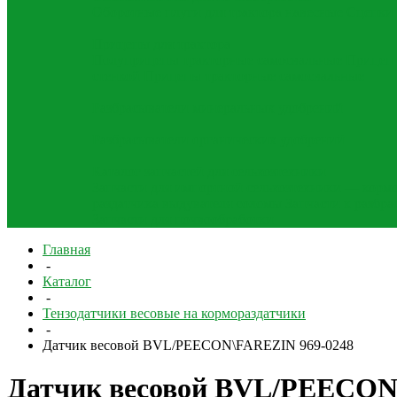
Оборотные плуги для трактора навесные
Сцепки 
Прицепы для трактора
Полуприцепы тракторные самосвальные
Прицеп 
стенкой
Прицепы тракторные самосвальные
Разбрасыватели минеральных удобрений
Разбрасыватели органических удобрений
Каталог запчастей для сельхозтехники
Запчасти для импортной сельхозтехники — корм
раздатчика выдувателя соломы
Запчасти к разбр
Запчасти для почвообработки
Главная
-
Каталог
-
Тензодатчики весовые на кормораздатчики
-
Датчик весовой BVL/PEECON\FAREZIN 969-0248
Датчик весовой BVL/PEECON