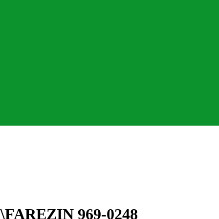
для сельского хозяйства
бункер перегрузчик зерна
Прицеп рулоновоз тракторный
Прице
ораздатчики
Запчасти для кормозаготовки
Запчасти для кормораз
асывателям удобрений
Каталог запчастей для полуприцепов ПСК
\FAREZIN 969-0248