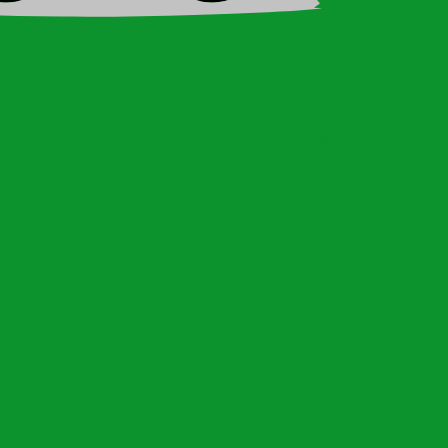
Роторные грабли ворошилки для трактора
терминалы DG 600 для кормосмесителя
Система контроля кормл
ы
ов
овые
Горизонтальные кормораздатчики
Резчики, измельчители, р
месители