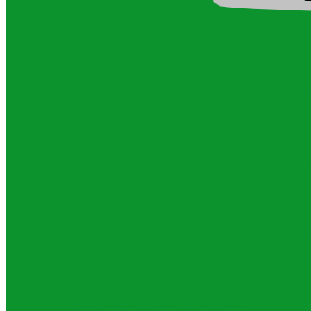
Грабли ворошилки на трактор
Роторные грабли валкообразователи для трактора
Картофельная техника
Системы оптимального кормления
Весовые микрокомпьютеры DG8000 IC
Весовые 
Kepler
Тензодатчики весовые на кормораздатчики
Катки сельскохозяйственные для обработки почв
Косилки роторные для трактора
Культиватор для трактора
Оборудование для приготовления и раздачи корм
Вертикальные кормораздатчики смесители шнек
выдуватели сена и соломы
Стационарные кормос
Сеялки для трактора
Сельхозтехника для почвообработки