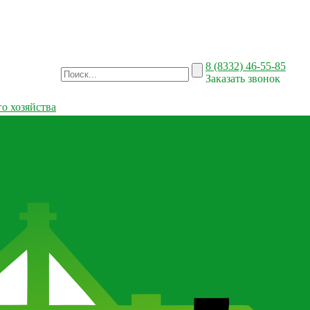
8 (8332) 46-55-85
Заказать звонок
о хозяйства
й вал для сельхозтехники
Ротационные бороны-мотыги CARBON
темы оптимального кормления
Тензодатчики весовые на кормор
лки роторные для трактора
Культиватор для трактора
Оборудован
тора
Сельхозтехника для почвообработки
Прицепы для трактора
еских удобрений
Каталог запчастей для сельхозтехники