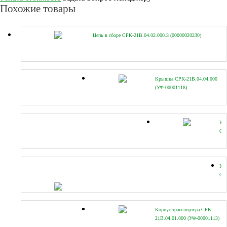
Похожие товары
Цепь в сборе СРК-21В.04.02.000.3 (00000020230)
Крышка CPK-21B.04.04.000
(УФ-00001118)
Кр
CP
21B
(УФ
Кр
CP
21B
(УФ
Корпус транспортера CPK-
21B.04.01.000 (УФ-00001113)