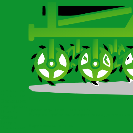
О компании
О компании
Ротационные бороны-мотыги CARBON и Imperial
О компании
Сертификаты
Грабли ворошилки на трактор
Новости
Роторные грабли валкообразователи для трактора
Отзывы
Галерея
Картофельная техника
О компании