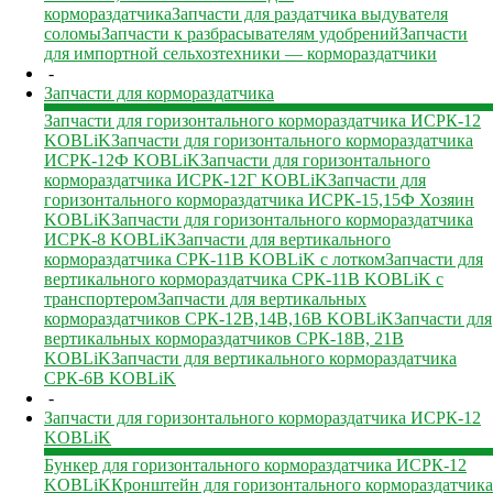
кормораздатчика
Запчасти для раздатчика выдувателя
соломы
Запчасти к разбрасывателям удобрений
Запчасти
для импортной сельхозтехники — кормораздатчики
-
Запчасти для кормораздатчика
Запчасти для горизонтального кормораздатчика ИСРК-12
KOBLiK
Запчасти для горизонтального кормораздатчика
ИСРК-12Ф KOBLiK
Запчасти для горизонтального
кормораздатчика ИСРК-12Г KOBLiK
Запчасти для
горизонтального кормораздатчика ИСРК-15,15Ф Хозяин
KOBLiK
Запчасти для горизонтального кормораздатчика
ИСРК-8 KOBLiK
Запчасти для вертикального
кормораздатчика СРК-11В KOBLiK с лотком
Запчасти для
вертикального кормораздатчика СРК-11В KOBLiK с
транспортером
Запчасти для вертикальных
кормораздатчиков СРК-12В,14В,16В KOBLiK
Запчасти для
вертикальных кормораздатчиков СРК-18В, 21В
KOBLiK
Запчасти для вертикального кормораздатчика
СРК-6В KOBLiK
-
Запчасти для горизонтального кормораздатчика ИСРК-12
KOBLiK
Бункер для горизонтального кормораздатчика ИСРК-12
KOBLiK
Кронштейн для горизонтального кормораздатчика