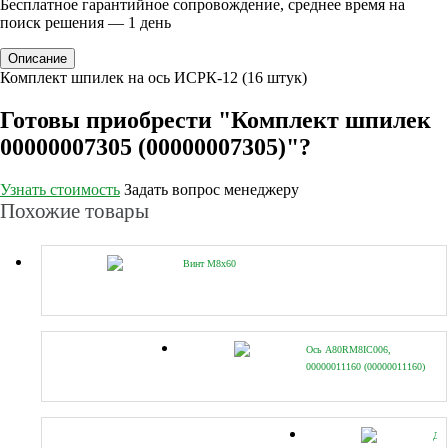
Бесплатное гарантийное сопровождение, среднее время на
поиск решения — 1 день
Описание
Комплект шпилек на ось ИСРК-12 (16 штук)
Готовы приобрести "Комплект шпилек
00000007305 (00000007305)"?
Узнать стоимость
Задать вопрос менеджеру
Похожие товары
Винт М8х60
Ось A80RM8IC006,
00000011160 (00000011160)
Ди