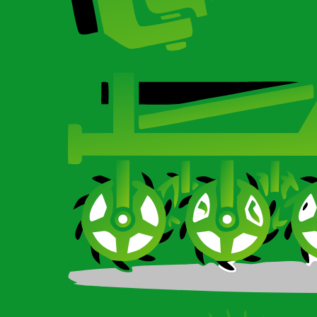
Карданный вал для сельхозтехники
О компании
О компании
О компании
Сертификаты
Ротационные бороны-мотыги CARBON и Imperial
Новости