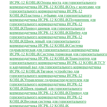
ИСРК-12 KOBLiK
Опора моста для горизонтального
кормораздатчика ИСРК-12 KOBLiK
Ось с колесами для
горизонтального кормораздатчика ИСРК-12
KOBLiK
Пластина с зубьями для горизонтального
кормораздатчика ИСРК-12 KOBLiK
Подшипник для
горизонтального кормораздатчика ИСРК-12
KOBLiK
Привод шнеков для горизонтального
кормораздатчика ИСРК-12 KOBLiK
Шибер для
горизонтального кормораздатчика ИСРК-12
KOBLiK
Шнек левый для горизонтального
кормораздатчика ИСРК-12 KOBLiK
Система
гидравлическая для горизонтального кормораздатчика
ИСРК-12 KOBLiK
Система тормозная для горизонтального
кормораздатчика ИСРК-12 KOBLiK
Транспортер для
горизонтального кормораздатчика ИСРК-12 KOBLiK
ТСУ
и карданный вал для горизонтального кормораздатчика
ИСРК-12 KOBLiK
Тяговое устройство для
горизонтального кормораздатчика ИСРК-12
KOBLiK
Управление гидрораспределителем для
горизонтального кормораздатчика ИСРК-12
KOBLiK
Шнек правый для горизонтального
кормораздатчика ИСРК-12 KOBLiK
Привод для
горизонтального кормораздатчика ИСРК-12
KOBLiK
Весовая система для горизонтального
кормораздатчика ИСРК-12 KOBLiK