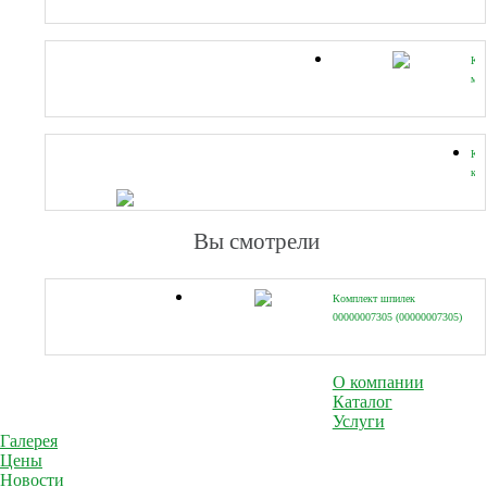
Ко
ма
ст
00
(00
Ко
кр
ст
с
уп
Вы смотрели
кол
и
вин
Комплект шпилек
00
00000007305 (00000007305)
(00
О компании
Каталог
Услуги
Галерея
Цены
Новости