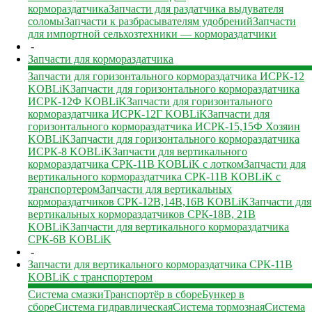
кормораздатчика
Запчасти для раздатчика выдувателя
соломы
Запчасти к разбрасывателям удобрений
Запчасти
для импортной сельхозтехники — кормораздатчики
-
Запчасти для кормораздатчика
Запчасти для горизонтального кормораздатчика ИСРК-12
KOBLiK
Запчасти для горизонтального кормораздатчика
ИСРК-12Ф KOBLiK
Запчасти для горизонтального
кормораздатчика ИСРК-12Г KOBLiK
Запчасти для
горизонтального кормораздатчика ИСРК-15,15Ф Хозяин
KOBLiK
Запчасти для горизонтального кормораздатчика
ИСРК-8 KOBLiK
Запчасти для вертикального
кормораздатчика СРК-11В KOBLiK с лотком
Запчасти для
вертикального кормораздатчика СРК-11В KOBLiK с
транспортером
Запчасти для вертикальных
кормораздатчиков СРК-12В,14В,16В KOBLiK
Запчасти для
вертикальных кормораздатчиков СРК-18В, 21В
KOBLiK
Запчасти для вертикального кормораздатчика
СРК-6В KOBLiK
-
Запчасти для вертикального кормораздатчика СРК-11В
KOBLiK с транспортером
Система смазки
Транспортёр в сборе
Бункер в
сборе
Система гидравлическая
Система тормозная
Система