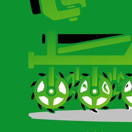
Карданный вал для сельхозтехники
О компании
О компании
О компании
Сертификаты
Ротационные бороны-мотыги CARBON и Imperial
Новости