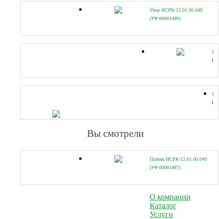
Упор ИСРК-12.01.00.048
(УФ-00001480)
Ух
ИСР
(УФ
Уг
ИС
(УФ
Вы смотрели
Платик ИСРК-12.01.00.049
(УФ-00001487)
О компании
Каталог
Услуги