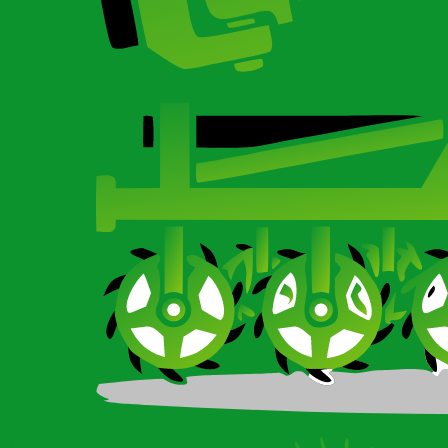
Карданный вал для сельхозтехники
О компании
О компании
О компании
Сертификаты
Ротационные бороны-мотыги CARBON и Imperial
Новости