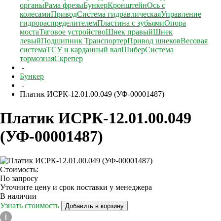
органы
Рама фрезы
Бункер
Кронштейн
Ось с
колесами
Привод
Система гидравлическая
Управление
гидрораспределителем
Пластина с зубьями
Опора
моста
Тяговое устройство
Шнек правый
Шнек
левый
Подшипник
Транспортер
Привод шнеков
Весовая
система
ТСУ и карданный вал
Шибер
Система
тормозная
Скрепер
-
Бункер
-
Платик ИСРК-12.01.00.049 (УФ-00001487)
Платик ИСРК-12.01.00.049
(УФ-00001487)
Стоимость:
По запросу
Уточните цену и срок поставки у менеджера
В наличии
Узнать стоимость
Добавить в корзину